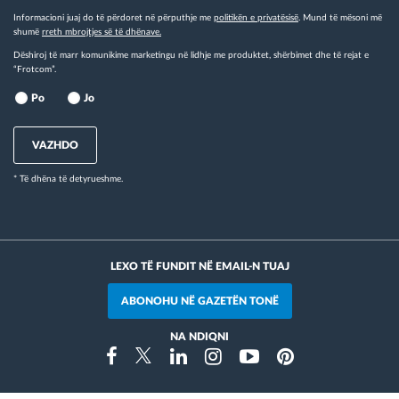
Informacioni juaj do të përdoret në përputhje me
politikën e privatësisë
. Mund të mësoni më
shumë
rreth mbrojtjes së të dhënave.
Dëshiroj të marr komunikime marketingu në lidhje me produktet, shërbimet dhe të rejat e
“Frotcom”.
Po
Jo
VAZHDO
* Të dhëna të detyrueshme.
LEXO TË FUNDIT NË EMAIL-N TUAJ
ABONOHU NË GAZETËN TONË
NA NDIQNI
Instragram
Facebook
Twitter
Linkedin
Youtube
Pinterest