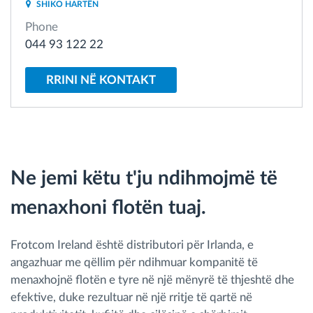
SHIKO HARTËN
Menaxhimi i karburantit
Phone
044 93 122 22
Planifikimi dhe monitorimi rrugor
RRINI NË KONTAKT
Identifikim automatik i shoferëve
Zbuloni të gjitha tiparet
Ne jemi këtu t'ju ndihmojmë të
menaxhoni flotën tuaj.
Si të zgjidhim çdo kërkëse të aktivitetit të flotës
Llogaritësi i Kursimeve
Frotcom Ireland është distributori për Irlanda, e
angazhuar me qëllim për ndihmuar kompanitë të
menaxhojnë flotën e tyre në një mënyrë të thjeshtë dhe
efektive, duke rezultuar në një rritje të qartë në