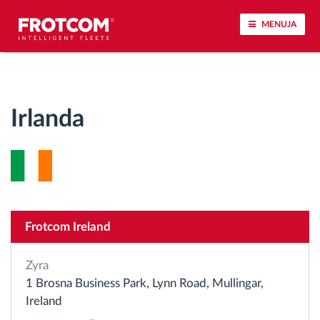
MENUJA
Përcjellje e automjeteve dhe monitorimi i
senzorëve
Irlanda
Analizat-e-sjelljes-te-vozitjes
Monitorimi i kohës së ngasjes
Menaxhimi i fuqisë punëtore
Frotcom Ireland
Shkarko tahografin nga distanca
Zyra
1 Brosna Business Park, Lynn Road, Mullingar,
Qasja e kontrollit
Ireland