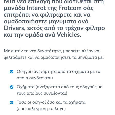
Μια νέα επιλογή που διατίθεται στη
Διαχείριση καυσίμου
μονάδα Interot της Frotcom σάς
επιτρέπει να φιλτράρετε και να
Σχεδιασμός και παρακολούθηση διαδρομής
ομαδοποιήσετε μηνύματα ανά
Drivers, εκτός από το τρέχον φίλτρο
Αυτόματη αναγνώριση οδηγού
και την ομάδα ανά Vehicles.
Ανακαλύψτε όλα τα χαρακτηριστικά
Με αυτήν τη νέα δυνατότητα, μπορείτε πλέον να
φιλτράρετε και να ομαδοποιήσετε τα μηνύματα με:
Οδηγοί (ανεξάρτητα από τα οχήματα με τα
Πώς να λύσουμε τις ανάγκες των
οποία συνδέονται)
δραστηριοτήτων του στόλου
Οχήματα (ανεξάρτητα από τους οδηγούς με
τους οποίους συνδέονται)
Υπολογιστής εξοικονόμησης
Τόσο οι οδηγοί όσο και τα οχήματα
(προεπιλεγμένη επιλογή)