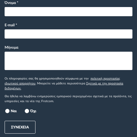
Όνομα
*
E-mail
*
Μήνυμα
Οι πληροφορίες σας θα χρησιμοποιηθούν σύμφωνα με την
πολιτική προστασίας
ιδιωτικού απορρήτου
. Μπορείτε να μάθετε περισσότερα
Σχετικά με την προστασία
δεδομένων.
Θα ήθελα να λαμβάνω ενημερώσεις εμπορικού περιεχομένου σχετικά με τα προϊόντα, τις
υπηρεσίες και τα νέα της Frotcom.
Ναι
Όχι
ΣΥΝΕΧΕΙΑ