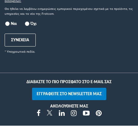
δεδομένων.
Θα ήθελα να λαμβάνω ενημερώσεις εμπορικού περιεχομένου σχετικά με τα προϊόντα, τις
υπηρεσίες και τα νέα της Frotcom.
Ναι
Όχι
ΣΥΝΕΧΕΙΑ
* Yποχρεωτικά πεδία.
ΔΙΑΒΑΣΤΕ ΤΟ ΠΙΟ ΠΡΟΣΦΑΤΟ ΣΤΟ E-MAIL ΣΑΣ
ΕΓΓΡΑΦΕΙΤΕ ΣΤΟ NEWSLETTER ΜΑΣ
ΑΚΟΛΟΥΘΗΣΤΕ ΜΑΣ
Instragram
Facebook
Twitter
Linkedin
Youtube
Pinterest