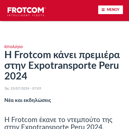
ΜΕΝΟΥ
Εντοπισμός οχημάτων και παρακολούθηση
αισθητήρων
Ιστολόγιο
Η Frotcom κάνει πρεμιέρα
Ανάλυση οδηγικής συμπεριφοράς
στην Expotransporte Peru
Παρακολούθηση του χρόνου οδήγησης
2024
Διαχείριση εργατικού δυναμικού
Τρί, 23/07/2024 - 07:05
Νέα και εκδηλώσεις
Λήψη ταχογράφου από απόσταση
Η Frotcom έκανε το ντεμπούτο της
Έλεγχος πρόσβασης
στην Expotransporte Peru 2024,