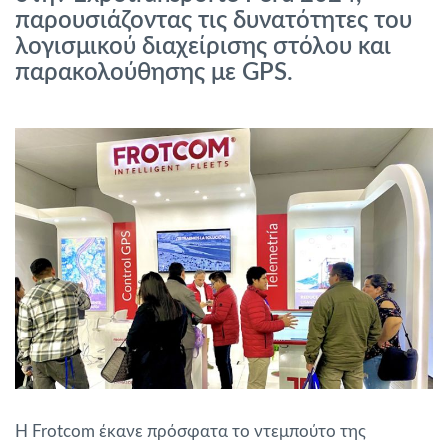
παρουσιάζοντας τις δυνατότητες του
Διαχείριση καυσίμου
λογισμικού διαχείρισης στόλου και
παρακολούθησης με GPS.
Σχεδιασμός και παρακολούθηση διαδρομής
Αυτόματη αναγνώριση οδηγού
Ανακαλύψτε όλα τα χαρακτηριστικά
Πώς να λύσουμε τις ανάγκες των
δραστηριοτήτων του στόλου
Υπολογιστής εξοικονόμησης
Η Frotcom έκανε πρόσφατα το ντεμπούτο της