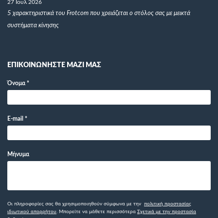
27 Ιουλ 2026
5 χαρακτηριστικά του Frotcom που χρειάζεται ο στόλος σας με μεικτά
συστήματα κίνησης
ΕΠΙΚΟΙΝΩΝΗΣΤΕ ΜΑΖΙ ΜΑΣ
Όνομα
*
E-mail
*
Μήνυμα
Οι πληροφορίες σας θα χρησιμοποιηθούν σύμφωνα με την
πολιτική προστασίας
ιδιωτικού απορρήτου
. Μπορείτε να μάθετε περισσότερα
Σχετικά με την προστασία