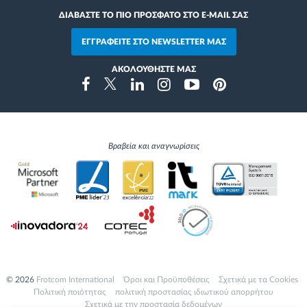
ΔΙΑΒΑΣΤΕ ΤΟ ΠΙΟ ΠΡΟΣΦΑΤΟ ΣΤΟ E-MAIL ΣΑΣ
ΕΓΓΡΑΦΕΙΤΕ ΣΤΟ NEWSLETTER ΜΑΣ
ΑΚΟΛΟΥΘΗΣΤΕ ΜΑΣ
Instragram
Facebook
Twitter
Linkedin
Youtube
Pinterest
Βραβεία και αναγνωρίσεις
© 2026
Frotcom International
Όροι και Προϋποθέσεις
Σχετικά με τα Cookies
Πολιτική ποιότητας
πολιτική προστασίας ιδιωτικού απορρήτου
Σχετικά με την προστασία δεδομένων