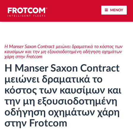
ΜΕΝΟΥ
Εντοπισμός οχημάτων και παρακολούθηση
αισθητήρων
Η Manser Saxon Contract μειώνει δραματικά το κόστος των
καυσίμων και την μη εξουσιοδοτημένη οδήγηση οχημάτων
χάρη στην Frotcom
Ανάλυση οδηγικής συμπεριφοράς
Η Manser Saxon Contract
Παρακολούθηση του χρόνου οδήγησης
μειώνει δραματικά το
κόστος των καυσίμων και
Διαχείριση εργατικού δυναμικού
την μη εξουσιοδοτημένη
Λήψη ταχογράφου από απόσταση
οδήγηση οχημάτων χάρη
στην Frotcom
Έλεγχος πρόσβασης