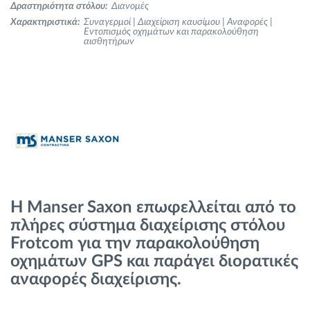
Δραστηριότητα στόλου:
Διανομές
Διαχείριση καυσίμου
Χαρακτηριστικά:
Συναγερμοί | Διαχείριση καυσίμου | Αναφορές |
Εντοπισμός οχημάτων και παρακολούθηση
αισθητήρων
Σχεδιασμός και παρακολούθηση διαδρομής
Αυτόματη αναγνώριση οδηγού
Ανακαλύψτε όλα τα χαρακτηριστικά
Πώς να λύσουμε τις ανάγκες των
Η Manser Saxon επωφελλείται από το
δραστηριοτήτων του στόλου
πλήρες σύστημα διαχείρισης στόλου
Frotcom για την παρακολούθηση
Υπολογιστής εξοικονόμησης
οχημάτων GPS και παράγει διορατικές
αναφορές διαχείρισης.