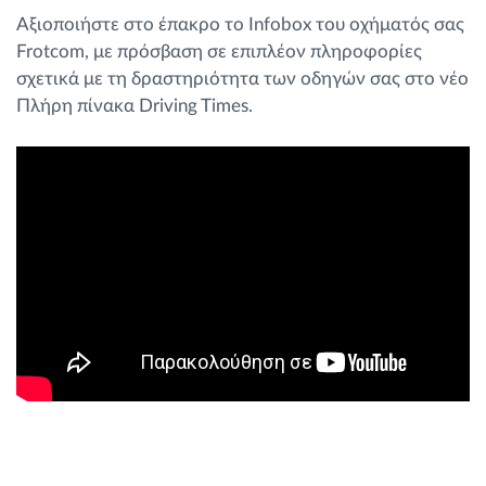
Διαχείριση καυσίμου
Αξιοποιήστε στο έπακρο το Infobox του οχήματός σας
Frotcom, με πρόσβαση σε επιπλέον πληροφορίες
σχετικά με τη δραστηριότητα των οδηγών σας στο νέο
Σχεδιασμός και παρακολούθηση διαδρομής
Πλήρη πίνακα Driving Times.
Αυτόματη αναγνώριση οδηγού
Ανακαλύψτε όλα τα χαρακτηριστικά
Πώς να λύσουμε τις ανάγκες των
δραστηριοτήτων του στόλου
Υπολογιστής εξοικονόμησης