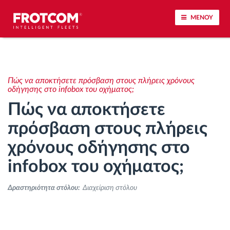
ΜΕΝΟΥ
Εντοπισμός οχημάτων και παρακολούθηση
αισθητήρων
Πώς να αποκτήσετε πρόσβαση στους πλήρεις χρόνους
οδήγησης στο infobox του οχήματος;
Ανάλυση οδηγικής συμπεριφοράς
Πώς να αποκτήσετε
πρόσβαση στους πλήρεις
Παρακολούθηση του χρόνου οδήγησης
χρόνους οδήγησης στο
Διαχείριση εργατικού δυναμικού
infobox του οχήματος;
Λήψη ταχογράφου από απόσταση
Δραστηριότητα στόλου:
Διαχείριση στόλου
Έλεγχος πρόσβασης