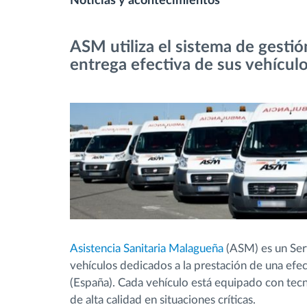
Noticias y acontecimientos
Control de acceso
ASM utiliza el sistema de gestió
entrega efectiva de sus vehícul
Gestión de combustible
Planificación y seguimiento de rutas
Identificación automática del
conductor
Descubrir todas las características
Asistencia Sanitaria Malagueña
(ASM) es un Ser
vehículos dedicados a la prestación de una efect
(España). Cada vehículo está equipado con tec
de alta calidad en situaciones críticas.