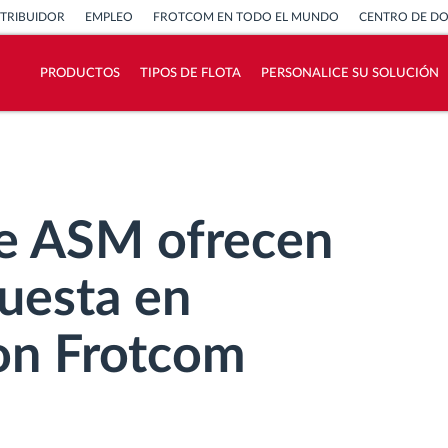
STRIBUIDOR
EMPLEO
FROTCOM EN TODO EL MUNDO
CENTRO DE D
PRODUCTOS
TIPOS DE FLOTA
PERSONALICE SU SOLUCIÓN
¿Cómo podemos ayudar en el control de la
actividad de su flota?
Calculadora de ahorro
e ASM ofrecen
uesta en
on Frotcom