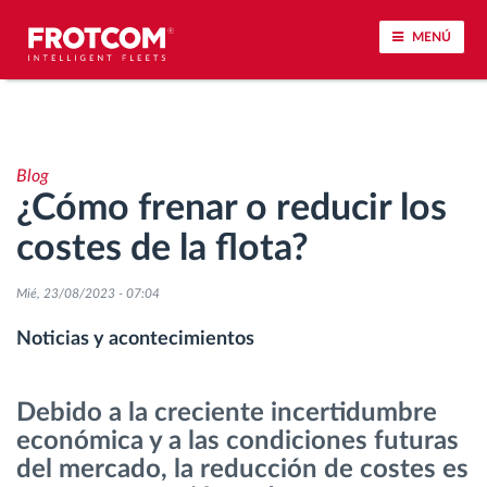
MENÚ
Seguimiento de vehículos y control de sensores
Blog
Análisis de la conducta en la conducción
¿Cómo frenar o reducir los
costes de la flota?
Seguimiento del tiempo de conducción
Mié, 23/08/2023 - 07:04
Gestión de plantilla
Noticias y acontecimientos
Descarga remota del tacógrafo
Debido a la creciente incertidumbre
Control de acceso
económica y a las condiciones futuras
del mercado, la reducción de costes es
Gestión de combustible