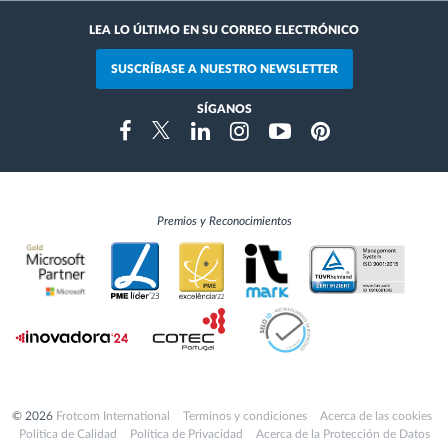
LEA LO ÚLTIMO EN SU CORREO ELECTRÓNICO
SUSCRÍBASE A NUESTRO NEWSLETTER
SÍGANOS
Instragram
Facebook
Twitter
Linkedin
Youtube
Pinterest
Premios y Reconocimientos
© 2026
Frotcom International
Terminos y condiciones
Acerca de las cookies
Política de Calidad
Política de Privacidad
Acerca de la Protección de Datos