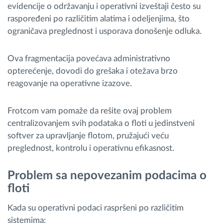
evidencije o održavanju i operativni izveštaji često su
raspoređeni po različitim alatima i odeljenjima, što
ograničava preglednost i usporava donošenje odluka.
Ova fragmentacija povećava administrativno
opterećenje, dovodi do grešaka i otežava brzo
reagovanje na operativne izazove.
Frotcom vam pomaže da rešite ovaj problem
centralizovanjem svih podataka o floti u jedinstveni
softver za upravljanje flotom, pružajući veću
preglednost, kontrolu i operativnu efikasnost.
Problem sa nepovezanim podacima o
floti
Kada su operativni podaci raspršeni po različitim
sistemima: