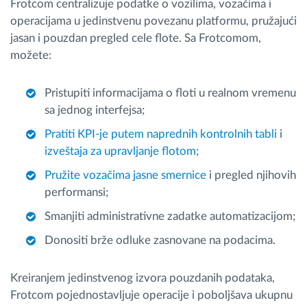
Frotcom centralizuje podatke o vozilima, vozačima i
operacijama u jedinstvenu povezanu platformu, pružajući
jasan i pouzdan pregled cele flote. Sa Frotcomom,
možete:
Pristupiti informacijama o floti u realnom vremenu
sa jednog interfejsa;
Pratiti KPI-je putem naprednih kontrolnih tabli
i
izveštaja za upravljanje flotom
;
Pružite vozačima jasne smernice
i pregled njihovih
performansi;
Smanjiti administrativne zadatke automatizacijom;
Donositi brže odluke zasnovane na podacima.
Kreiranjem jedinstvenog izvora pouzdanih podataka,
Frotcom pojednostavljuje operacije i poboljšava ukupnu