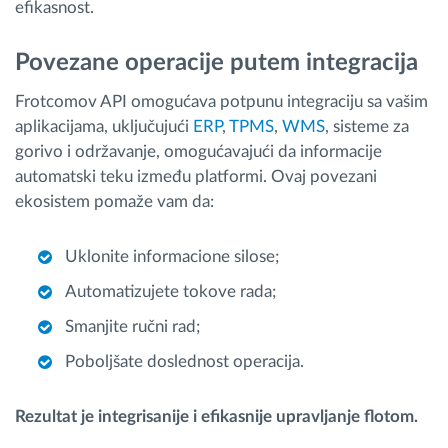
efikasnost.
Povezane operacije putem integracija
Frotcomov API omogućava potpunu integraciju sa vašim
aplikacijama, uključujući
ERP
,
TPMS
,
WMS
, sisteme za
gorivo i održavanje, omogućavajući da informacije
automatski teku između platformi. Ovaj povezani
ekosistem pomaže vam da:
Uklonite informacione silose;
Automatizujete tokove rada;
Smanjite ručni rad;
Poboljšate doslednost operacija.
Rezultat je integrisanije i efikasnije upravljanje flotom.