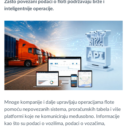
Zašto povezani podaci o floti podržavaju brže i
inteligentnije operacije.
Planiranje i nadgledanje rute
Automatska identifikacija vozača
Otkrijte sve funkcije
Kako rešavamo sve aktivnosti voznog parka
Kalkulator uštede
Mnoge kompanije i dalje upravljaju operacijama flote
pomoću nepovezanih sistema, proračunskih tabela i više
platformi koje ne komuniciraju međusobno. Informacije
kao što su podaci o vozilima, podaci o vozačima,