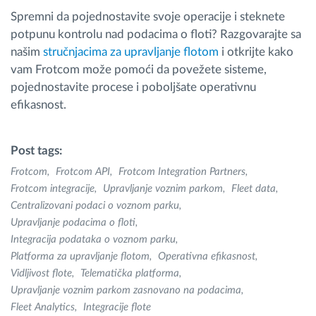
Spremni da pojednostavite svoje operacije i steknete
potpunu kontrolu nad podacima o floti? Razgovarajte sa
našim
stručnjacima za upravljanje flotom
i otkrijte kako
vam Frotcom može pomoći da povežete sisteme,
pojednostavite procese i poboljšate operativnu
efikasnost.
Post tags:
Frotcom
Frotcom API
Frotcom Integration Partners
Frotcom integracije
Upravljanje voznim parkom
Fleet data
Centralizovani podaci o voznom parku
Upravljanje podacima o floti
Integracija podataka o voznom parku
Platforma za upravljanje flotom
Operativna efikasnost
Vidljivost flote
Telematička platforma
Upravljanje voznim parkom zasnovano na podacima
Fleet Analytics
Integracije flote