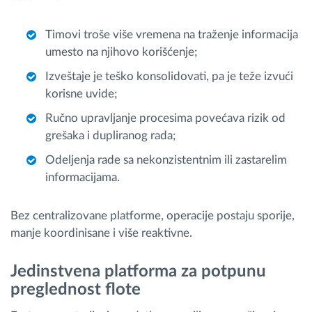
Timovi troše više vremena na traženje informacija
umesto na njihovo korišćenje;
Izveštaje je teško konsolidovati, pa je teže izvući
korisne uvide;
Ručno upravljanje procesima povećava rizik od
grešaka i dupliranog rada;
Odeljenja rade sa nekonzistentnim ili zastarelim
informacijama.
Bez centralizovane platforme, operacije postaju sporije,
manje koordinisane i više reaktivne.
Jedinstvena platforma za potpunu
preglednost flote