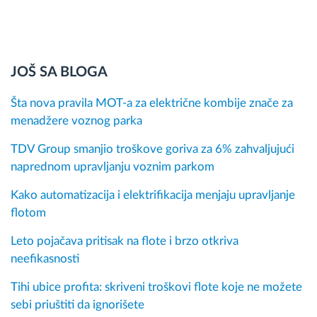
JOŠ SA BLOGA
Šta nova pravila MOT-a za električne kombije znače za
menadžere voznog parka
TDV Group smanjio troškove goriva za 6% zahvaljujući
naprednom upravljanju voznim parkom
Kako automatizacija i elektrifikacija menjaju upravljanje
flotom
Leto pojačava pritisak na flote i brzo otkriva
neefikasnosti
Tihi ubice profita: skriveni troškovi flote koje ne možete
sebi priuštiti da ignorišete