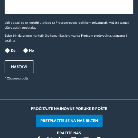
Vaši podaci će se koristiti u skladu sa Frotcom-ovom
politikom privatnosti
. Možete saznati
više
o zaštiti podataka.
Želeo bih da primim marketinške komunikacije u vezi sa Frotcom proizvodima, uslugama i
vestima.
Da
No
NASTAVI
* Obavezna polja
PROČITAJTE NAJNOVIJE PORUKE E-POŠTE
PRETPLATITE SE NA NAŠ BILTEN
PRATITE NAS