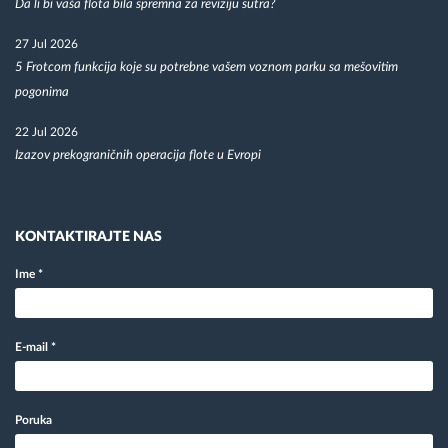
Da li bi vaša flota bila spremna za reviziju sutra?
27 Jul 2026
5 Frotcom funkcija koje su potrebne vašem voznom parku sa mešovitim
pogonima
22 Jul 2026
Izazov prekograničnih operacija flote u Evropi
KONTAKTIRAJTE NAS
Ime
*
E-mail
*
Poruka