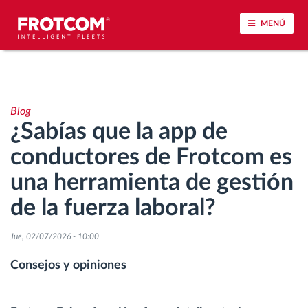
MENÚ
Seguimiento de vehículos y control de sensores
Blog
Análisis de la conducta en la conducción
¿Sabías que la app de
conductores de Frotcom es
Seguimiento del tiempo de conducción
una herramienta de gestión
Gestión de plantilla
de la fuerza laboral?
Descarga remota del tacógrafo
Jue, 02/07/2026 - 10:00
Consejos y opiniones
Control de acceso
Gestión de combustible