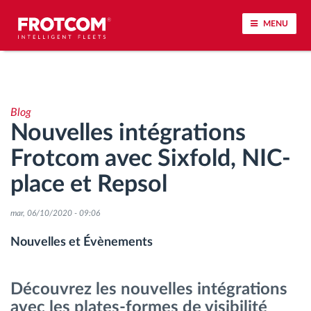
MENU
Géolocalisation de véhicule et surveillance par
capteur
Blog
Nouvelles intégrations
Analyse du comportement de conduite
Frotcom avec Sixfold, NIC-
Contrôle des temps de conduite
place et Repsol
Gestion de la main-d’œuvre
mar, 06/10/2020 - 09:06
Nouvelles et Évènements
Téléchargement du tachygraphe à distance
Découvrez les nouvelles intégrations
Contrôle d'accès
avec les plates-formes de visibilité