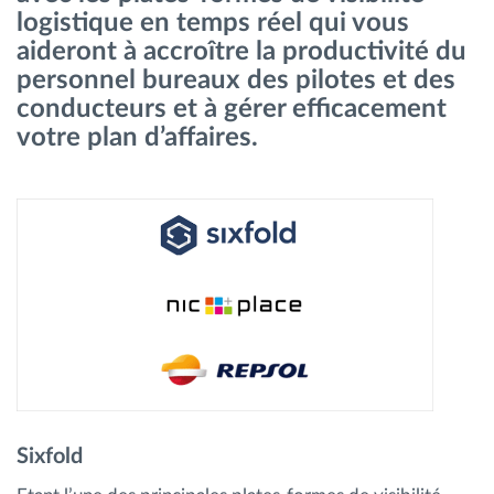
logistique en temps réel qui vous
Gestion de carburant
aideront à accroître la productivité du
personnel bureaux des pilotes et des
Planification et suivi d'itinéraire
conducteurs et à gérer efficacement
votre plan d’affaires.
Identification automatique du conducteur
Découvrez toutes les caractéristiques
Comment nous résolvons chaques besoins
d'activité de flotte
Calculatrice d’économies
Sixfold