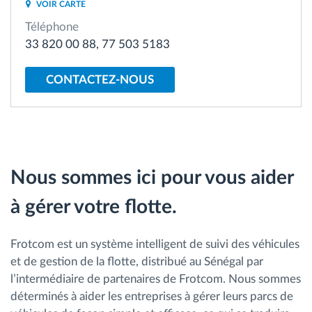
VOIR CARTE
Gestion de carburant
Téléphone
33 820 00 88, 77 503 5183
Planification et suivi d'itinéraire
CONTACTEZ-NOUS
Identification automatique du conducteur
Découvrez toutes les caractéristiques
Nous sommes ici pour vous aider
à gérer votre flotte.
Comment nous résolvons chaques besoins
d'activité de flotte
Frotcom est un système intelligent de suivi des véhicules
Calculatrice d’économies
et de gestion de la flotte, distribué au Sénégal par
l’intermédiaire de partenaires de Frotcom. Nous sommes
déterminés à aider les entreprises à gérer leurs parcs de