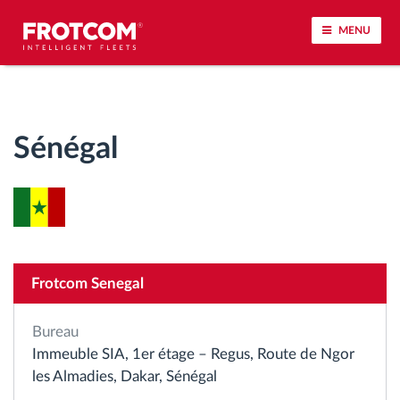
MENU
Géolocalisation de véhicule et surveillance par
capteur
Sénégal
Analyse du comportement de conduite
Contrôle des temps de conduite
Gestion de la main-d’œuvre
Frotcom Senegal
Téléchargement du tachygraphe à distance
Bureau
Immeuble SIA, 1er étage – Regus, Route de Ngor
Contrôle d'accès
les Almadies, Dakar, Sénégal