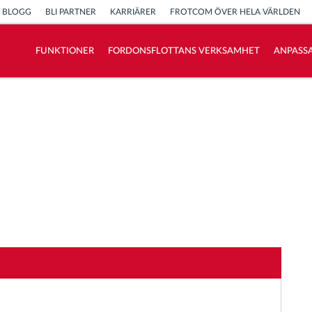
BLOGG
BLI PARTNER
KARRIÄRER
FROTCOM ÖVER HELA VÄRLDEN
FUNKTIONER
FORDONSFLOTTANS VERKSAMHET
ANPASSA
Vi löser varje flottas verksamhetsbehov
Sparkalkylator