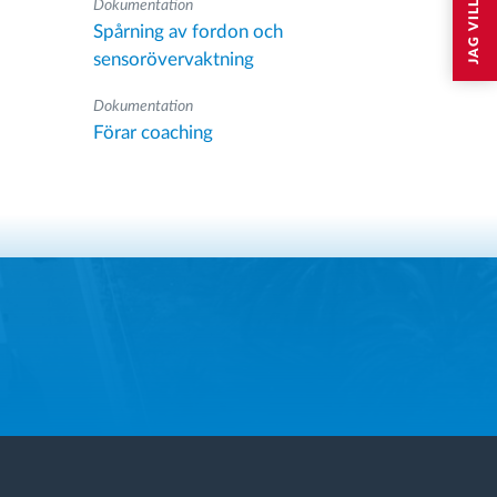
Dokumentation
Spårning av fordon och
sensorövervaktning
Dokumentation
Förar coaching