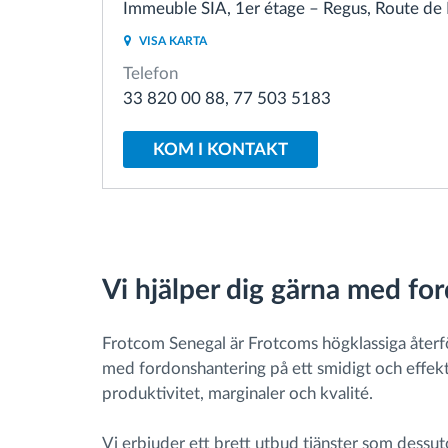
Immeuble SIA, 1er étage – Regus, Route de 
VISA KARTA
Bränslehantering
Telefon
33 820 00 88, 77 503 5183
Ruttplanering och övervakning
KOM I KONTAKT
Automatisk förare identifiering
Upptäck alla funktioner
Vi hjälper dig gärna med fo
Frotcom Senegal är Frotcoms högklassiga återförs
med fordonshantering på ett smidigt och effektiv
produktivitet, marginaler och kvalité.
Vi erbjuder ett brett utbud tjänster som dessu