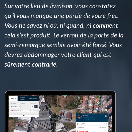
Sur votre lieu de livraison, vous constatez
Gestion de carburant
qu'il vous manque une partie de votre fret.
Planification et suivi d'itinéraire
Vous ne savez ni où, ni quand, ni comment
cela s’est produit. Le verrou de la porte de la
Identification automatique du conducteur
semi-remorque semble avoir été forcé. Vous
devrez dédommager votre client qui est
Découvrez toutes les caractéristiques
sûrement contrarié.
Comment nous résolvons chaques besoins
d'activité de flotte
Calculatrice d’économies