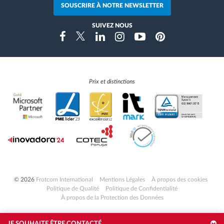
SOUSCRIRE À NOTRE NEWSLETTER
SUIVEZ NOUS
Instragram
Facebook
Twitter
Linkedin
Youtube
Pinterest
Prix et distinctions
© 2026
Frotcom International
Mentions Légales
À propos des cookies
Politique de Qualité
Politique de Confidentialité
À propos de la Protection des Données
JE SOUHAITE ÊTRE CONTACTÉ