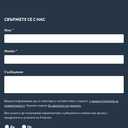
СВЪРЖЕТЕ СЕ С НАС
Име
*
Имейл
*
Съобщение
Вашата информация ще се използва в съответствие с нашата
с нашата политика за
поверителност
. Научете повече
За защитата на данните.
Бих искал/а да получаваме маркетингови съобщения и новини във връзка с
продуктите и услугите на Frotcom.
Да
Не