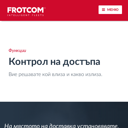
МЕНЮ
Проследяване на превозното средство и
наблюдение на датчиците
Функции
Анализ на стила на шофиране
Контрол на достъпа
Наблюдение на времената за шофиране
Вие решавате кой влиза и какво излиза.
Управление на работната сила
Дистанционно сваляне на данни от тахограф
Контрол на достъпа
На мястото на доставка установявате,