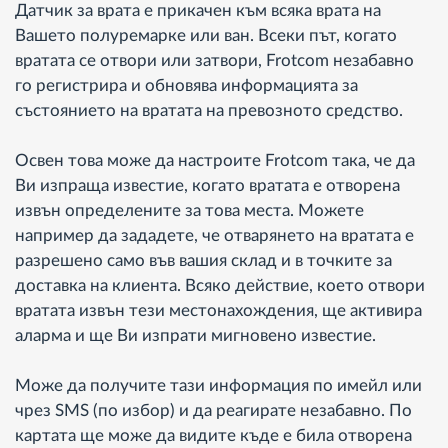
Датчик за врата е прикачен към всяка врата на
Вашето полуремарке или ван. Всеки път, когато
вратата се отвори или затвори, Frotcom незабавно
го регистрира и обновява информацията за
състоянието на вратата на превозното средство.
Освен това може да настроите Frotcom така, че да
Ви изпраща известие, когато вратата е отворена
извън определените за това места. Можете
например да зададете, че отварянето на вратата е
разрешено само във вашия склад и в точките за
доставка на клиента. Всяко действие, което отвори
вратата извън тези местонахождения, ще активира
аларма и ще Ви изпрати мигновено известие.
Може да получите тази информация по имейл или
чрез SMS (по избор) и да реагирате незабавно. По
картата ще може да видите къде е била отворена