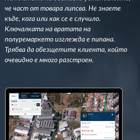
Управление на горивото
че част от товара липсва. Не знаете
къде, кога или как се е случило.
Планиране на маршрути и мониторинг
Ключалката на вратата на
полуремаркето изглежда е пипана.
Автоматична идентификация на шофьора
Трябва да обезщетите клиента, който
Разберете за всички функционалности
очевидно е много разстроен.
Как отговаряме на нуждите на всяка
флота
Калкулатор за спестявания