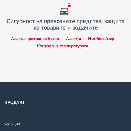
Сигурност на превозните средства, защита
на товарите и водачите
Аларма чрез паник бутон
Аларми
Имобилайзер
Контрол на температурата
ПРОДУКТ
Функции