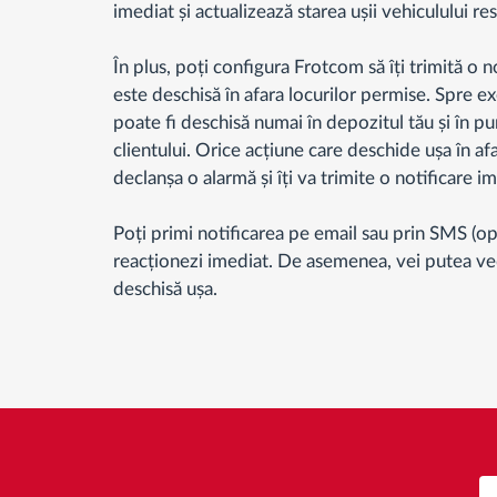
imediat și actualizează starea ușii vehiculului re
În plus, poți configura Frotcom să îți trimită o n
este deschisă în afara locurilor permise. Spre ex
poate fi deschisă numai în depozitul tău și în pu
clientului. Orice acțiune care deschide ușa în af
declanșa o alarmă și îți va trimite o notificare i
Poți primi notificarea pe email sau prin SMS (opți
reacționezi imediat. De asemenea, vei putea ve
deschisă ușa.