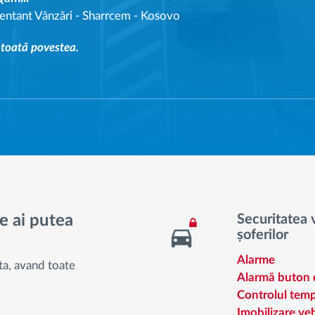
entant Vânzări
-
Sharrcem - Kosovo
 toată povestea.
e ai putea
Securitatea v
șoferilor
Alarme
ta, avand toate
Alarmă buton 
Controlul temp
Imobilizare veh