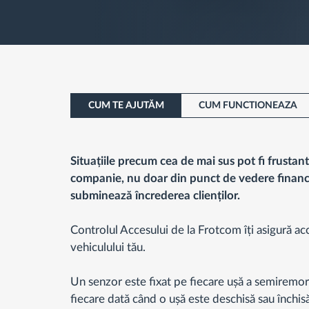
CUM TE AJUTĂM
CUM FUNCTIONEAZA
Situațiile precum cea de mai sus pot fi frusta
companie, nu doar din punct de vedere financia
subminează încrederea clienților.
Controlul Accesului de la Frotcom îți asigură acc
vehiculului tău.
Un senzor este fixat pe fiecare ușă a semiremorc
fiecare dată când o ușă este deschisă sau închi