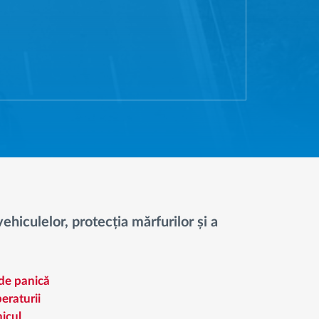
ehiculelor, protecția mărfurilor și a
de panică
eraturii
icul