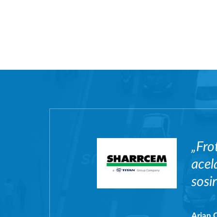
„Fro
acel
sosir
Arian 