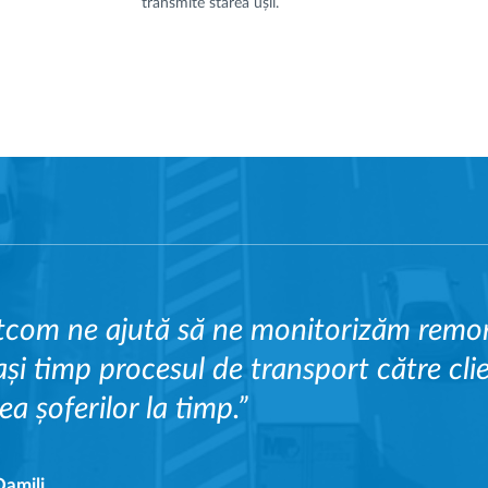
transmite starea ușii.
tcom ne ajută să ne monitorizăm remor
ași timp procesul de transport către clie
ea șoferilor la timp.”
Qamili