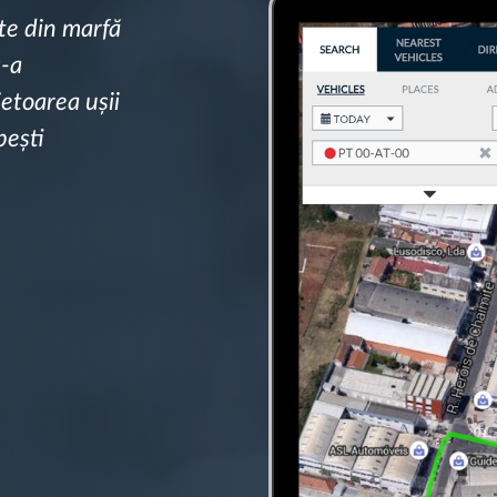
rte din marfă
s-a
ietoarea ușii
bești