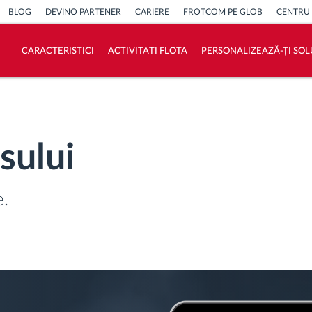
BLOG
DEVINO PARTENER
CARIERE
FROTCOM PE GLOB
CENTRU
CARACTERISTICI
ACTIVITATI FLOTA
PERSONALIZEAZĂ-ȚI SOL
Cum satisfacem fiecare necesitate a flotei
Calculator de economii
sului
e.