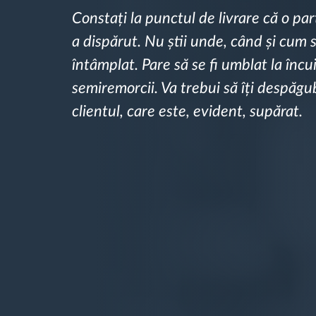
Constați la punctul de livrare că o pa
Managementul combustibilului
a dispărut. Nu știi unde, când și cum 
întâmplat. Pare să se fi umblat la încu
Planificarea și monitorizarea rutei
semiremorcii. Va trebui să îți despăgu
clientul, care este, evident, supărat.
Identificarea automată a șoferului
Descopera toate facilitatile