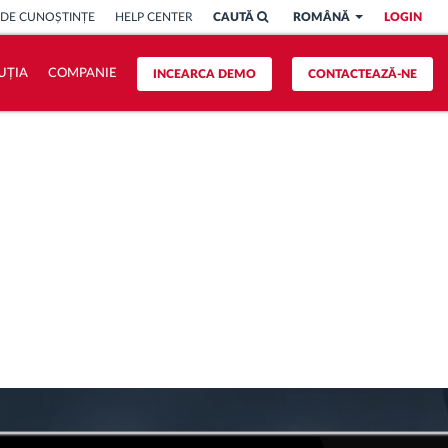
 DE CUNOȘTINȚE
HELP CENTER
CAUTĂ
ROMÂNĂ
LOGIN
UȚIA
COMPANIE
INCEARCA DEMO
CONTACTEAZĂ-NE