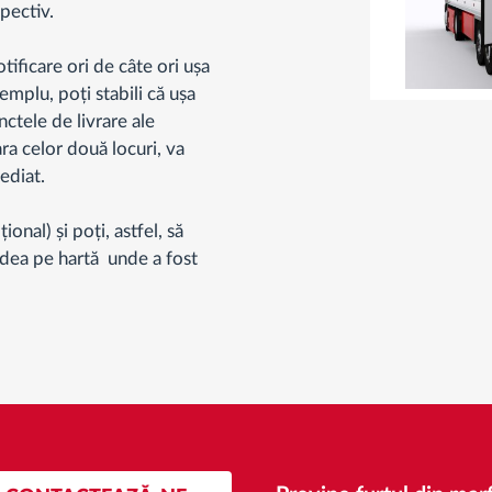
spectiv.
otificare ori de câte ori ușa
emplu, poți stabili că ușa
nctele de livrare ale
ara celor două locuri, va
mediat.
onal) și poți, astfel, să
dea pe hartă unde a fost