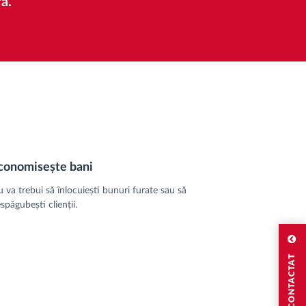
a.
conomisește bani
 va trebui să înlocuiești bunuri furate sau să
spăgubești clienții.