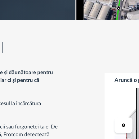
nte și dăunătoare pentru
r ci și pentru că
Aruncă o 
esul la încărcătura
ii sau furgonetei tale. De
să, Frotcom detectează