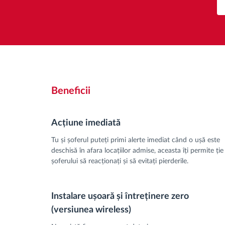
Beneficii
Acțiune imediată
Tu și șoferul puteți primi alerte imediat când o ușă este
deschisă în afara locațiilor admise, aceasta îți permite ție 
șoferului să reacționați și să evitați pierderile.
Instalare ușoară și întreținere zero
(versiunea wireless)