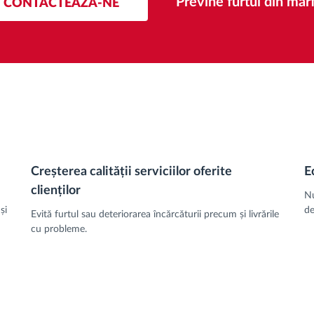
Previne furtul din marf
CONTACTEAZĂ-NE
Creșterea calității serviciilor oferite
E
clienților
Nu
și
de
Evită furtul sau deteriorarea încărcăturii precum și livrările
cu probleme.