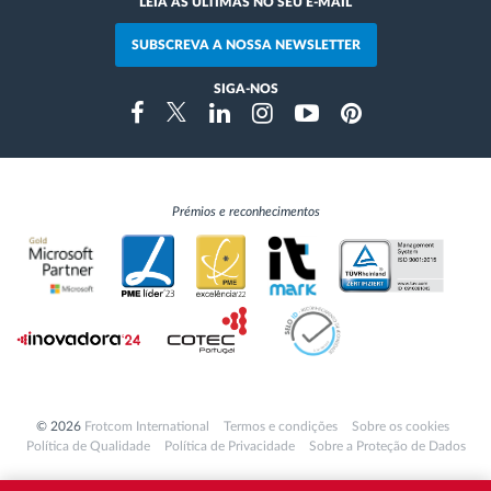
LEIA AS ÚLTIMAS NO SEU E-MAIL
SUBSCREVA A NOSSA NEWSLETTER
SIGA-NOS
Instragram
Facebook
Twitter
Linkedin
Youtube
Pinterest
Prémios e reconhecimentos
© 2026
Frotcom International
Termos e condições
Sobre os cookies
Política de Qualidade
Política de Privacidade
Sobre a Proteção de Dados