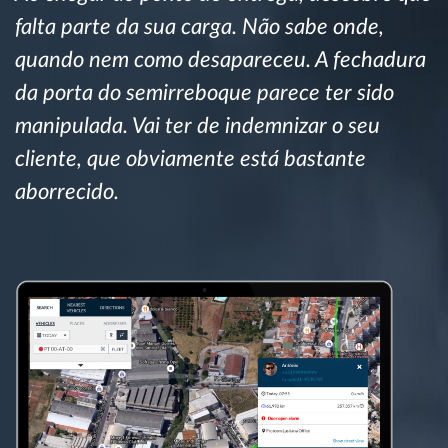
Gestão de Combustível
falta parte da sua carga. Não sabe onde,
quando nem como desapareceu. A fechadura
Planeamento e monitorização de rotas
da porta do semirreboque parece ter sido
manipulada. Vai ter de indemnizar o seu
Identificação automática de condutores
cliente, que obviamente está bastante
Ver todas as funcionalidades
aborrecido.
Como resolvemos cada necessidade da
atividade da frota
Calculadora de Benefícios