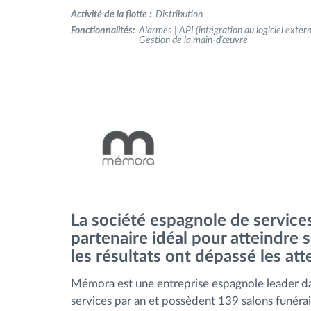
Activité de la flotte :
Distribution
Fonctionnalités:
Alarmes | API (intégration au logiciel externe
Contrôle d'accès
Gestion de la main-d’œuvre
Gestion de carburant
Planification et suivi d'itinéraire
Identification automatique du
conducteur
Découvrez toutes les caractéristiques
La société espagnole de service
partenaire idéal pour atteindre s
les résultats ont dépassé les att
Mémora est une entreprise espagnole leader dans
services par an et possèdent 139 salons funérai