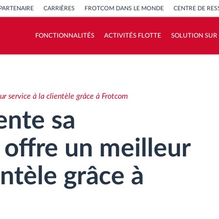
PARTENAIRE
CARRIÈRES
FROTCOM DANS LE MONDE
CENTRE DE RE
FONCTIONNALITÉS
ACTIVITÉS FLOTTE
SOLUTION SUR
Comment nous résolvons chaques besoins
d'activité de flotte
r service à la clientèle grâce à Frotcom
Calculatrice d’économies
nte sa
 offre un meilleur
entèle grâce à