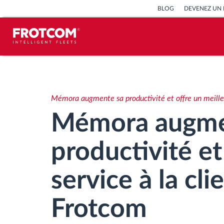
BLOG
DEVENEZ UN 
Géolocalisation de véhicule et
surveillance par capteur
Mémora augmente sa productivité et offre un meilleu
Analyse du comportement de
Mémora augme
conduite
productivité et
Contrôle des temps de conduite
service à la cli
Gestion de la main-d’œuvre
Frotcom
Téléchargement du tachygraphe à
distance