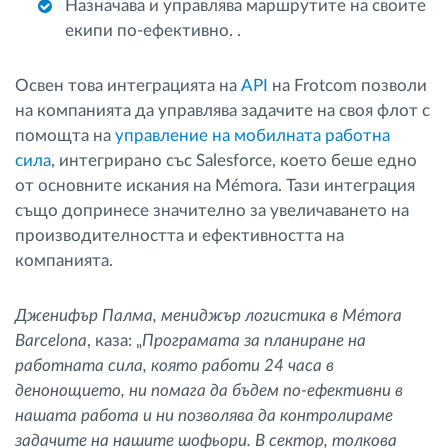
Назначава и управлява маршрутите на своите
екипи по-ефективно. .
Освен това интеграцията на
API
на Frotcom позволи
на компанията да управлява задачите на своя флот с
помощта на
управление на мобилната работна
сила
, интегрирано със Salesforce, което беше едно
от основните искания на Mémora. Тази интеграция
също допринесе значително за увеличаването на
производителността и ефективността на
компанията.
Дженифър Палма, мениджър логистика в Mémora
Barcelona
, каза: „
Програмата за планиране на
работната сила, която работи 24 часа в
денонощието, ни помага да бъдем по-ефективни в
нашата работа и ни позволява да контролираме
задачите на нашите шофьори. В сектор, толкова