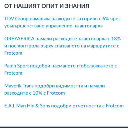
ОТ НАШИЯТ ОПИТ И ЗНАНИЯ
TDV Group намалява разходите за гориво с 6% чрез
усъвършенствано управление на автопарка
OREYAFRICA намали разходите за автопарка с 13%
и пое контрола върху спазването на маршрутите с
Frotcom
Papin Sport подобри наемането и обслужването с
Frotcom
Maverik Trans подобри видимостта и намали
разходите с 10% с Frotcom
E.A.L Man Hin & Sons подобри отчетността с Frotcom