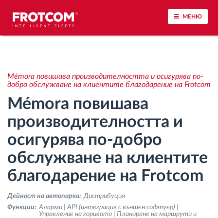
МЕНЮ
Проследяване на превозното средство и
наблюдение на датчиците
Mémora повишава производителността и осигурява по-
добро обслужване на клиентите благодарение на Frotcom
Анализ на стила на шофиране
Mémora повишава
производителността и
Наблюдение на времената за шофиране
осигурява по-добро
Управление на работната сила
обслужване на клиентите
благодарение на Frotcom
Дистанционно сваляне на данни от тахограф
Дейност на автопарка:
Дистрибуция
Контрол на достъпа
Функции:
Аларми | API (интеграция с външен софтуер) |
Управление на горивото | Планиране на маршрути и