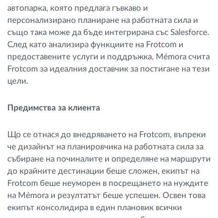
автопарка, която предлага гъвкаво и
персонализирано планиране на работната сила и
също така може да бъде интегрирана със Salesforce.
След като анализира функциите на Frotcom и
предоставените услуги и поддръжка, Mémora счита
Frotcom за идеалния доставчик за постигане на тези
цели.
Предимства за клиента
Що се отнася до внедряването на Frotcom, въпреки
че дизайнът на планировчика на работната сила за
събиране на починалите и определяне на маршрути
до крайните дестинации беше сложен, екипът на
Frotcom беше неуморен в посрещането на нуждите
на Mémora и резултатът беше успешен. Освен това
екипът консолидира в един плановик всички