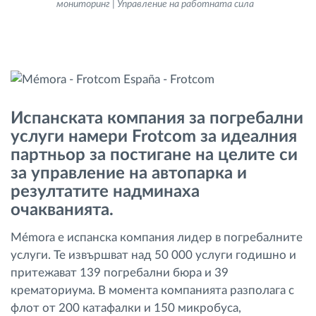
мониторинг | Управление на работната сила
Управление на горивото
Планиране на маршрути и мониторинг
Автоматична идентификация на шофьора
Испанската компания за погребални
Разберете за всички функционалности
услуги намери Frotcom за идеалния
партньор за постигане на целите си
за управление на автопарка и
резултатите надминаха
Как отговаряме на нуждите на всяка
очакванията.
флота
Mémora е испанска компания лидер в погребалните
услуги. Те извършват над 50 000 услуги годишно и
Калкулатор за спестявания
притежават 139 погребални бюра и 39
крематориума. В момента компанията разполага с
флот от 200 катафалки и 150 микробуса,