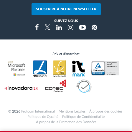
SOUSCRIRE À NOTRE NEWSLETTER
SUIVEZ NOUS
Instragram
Facebook
Twitter
Linkedin
Youtube
Pinterest
Prix et distinctions
© 2026
Frotcom International
Mentions Légales
À propos des cookies
Politique de Qualité
Politique de Confidentialité
À propos de la Protection des Données