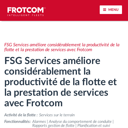
MENU
Géolocalisation de véhicule et surveillance par
capteur
FSG Services améliore considérablement la productivité de la
flotte et la prestation de services avec Frotcom
Analyse du comportement de conduite
FSG Services améliore
considérablement la
Contrôle des temps de conduite
productivité de la flotte et
Gestion de la main-d’œuvre
la prestation de services
avec Frotcom
Téléchargement du tachygraphe à distance
Activité de la flotte :
Services sur le terrain
Contrôle d'accès
Fonctionnalités:
Alarmes | Analyse du comportement de conduite |
Rapports gestion de flotte | Planification et suivi