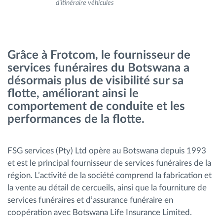
d'itinéraire véhicules
Gestion de carburant
Planification et suivi d'itinéraire
Grâce à Frotcom, le fournisseur de
Identification automatique du conducteur
services funéraires du Botswana a
désormais plus de visibilité sur sa
flotte, améliorant ainsi le
Découvrez toutes les caractéristiques
comportement de conduite et les
performances de la flotte.
Comment nous résolvons chaques besoins
FSG services (Pty) Ltd opère au Botswana depuis 1993
d'activité de flotte
et est le principal fournisseur de services funéraires de la
région. L’activité de la société comprend la fabrication et
Calculatrice d’économies
la vente au détail de cercueils, ainsi que la fourniture de
services funéraires et d’assurance funéraire en
coopération avec Botswana Life Insurance Limited.