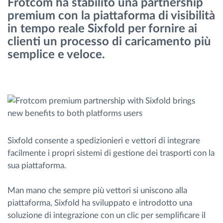
Frotcom ha stabilito una partnership
Gestione carburante
premium con la piattaforma di visibilità
in tempo reale Sixfold per fornire ai
Pianificazione dei percorsi e monitoraggio
clienti un processo di caricamento più
semplice e veloce.
Identificazione automatica del conducente
Scopri tutte le caratteristiche
Sixfold consente a spedizionieri e vettori di integrare
Come risolviamo tutte le attività della flotta
facilmente i propri sistemi di gestione dei trasporti con la
sua piattaforma.
Scopri quanto risparmi
Man mano che sempre più vettori si uniscono alla
piattaforma, Sixfold ha sviluppato e introdotto una
soluzione di integrazione con un clic per semplificare il