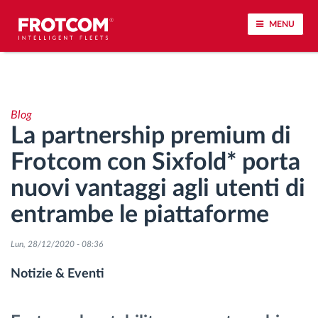
MENU
Tracciamento dei veicoli e monitoraggio dei
sensori
Blog
La partnership premium di
Analisi dello stile di guida
Frotcom con Sixfold* porta
Monitoraggio dei tempi di guida
nuovi vantaggi agli utenti di
entrambe le piattaforme
Gestione delle forza lavoro
Lun, 28/12/2020 - 08:36
Download remoto del cronotachigrafo
Notizie & Eventi
Controllo accessi