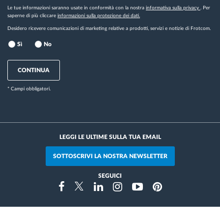
Le tue informazioni saranno usate in conformità con la nostra
informativa sulla privacy
. Per
saperne di più cliccare
informazioni sulla protezione dei dati.
Desidero ricevere comunicazioni di marketing relative a prodotti, servizi e notizie di Frotcom.
Sì
No
CONTINUA
* Campi obbligatori.
LEGGI LE ULTIME SULLA TUA EMAIL
SOTTOSCRIVI LA NOSTRA NEWSLETTER
SEGUICI
Instragram
Facebook
Twitter
Linkedin
Youtube
Pinterest