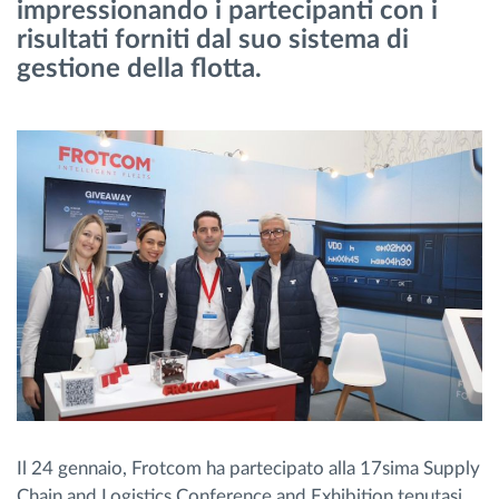
impressionando i partecipanti con i
Gestione carburante
risultati forniti dal suo sistema di
gestione della flotta.
Pianificazione dei percorsi e monitoraggio
Identificazione automatica del conducente
Scopri tutte le caratteristiche
Come risolviamo tutte le attività della flotta
Scopri quanto risparmi
Il 24 gennaio, Frotcom ha partecipato alla 17sima Supply
Chain and Logistics Conference and Exhibition tenutasi