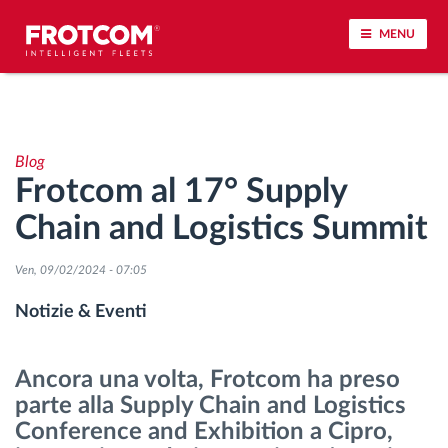
MENU
Tracciamento dei veicoli e monitoraggio dei
sensori
Blog
Frotcom al 17° Supply
Analisi dello stile di guida
Chain and Logistics Summit
Monitoraggio dei tempi di guida
Ven, 09/02/2024 - 07:05
Gestione delle forza lavoro
Notizie & Eventi
Download remoto del cronotachigrafo
Ancora una volta, Frotcom ha preso
parte alla Supply Chain and Logistics
Controllo accessi
Conference and Exhibition a Cipro,