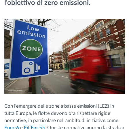
l'obiettivo di zero emissioni.
Gestione carburante
Pianificazione dei percorsi e monitoraggio
Identificazione automatica del conducente
Scopri tutte le caratteristiche
Come risolviamo tutte le attività della flotta
Scopri quanto risparmi
Con l'emergere delle zone a basse emissioni (LEZ) in
tutta Europa, le flotte devono ora rispettare rigide
normative, in particolare nell'ambito di iniziative come
Euro-6
e
Fit For 55
. Queste normative aprono la strada a