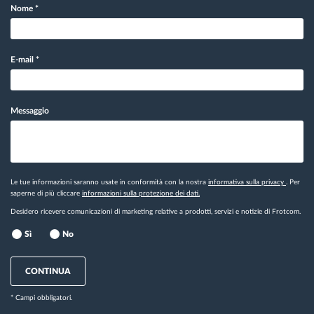
Nome
*
E-mail
*
Messaggio
Le tue informazioni saranno usate in conformità con la nostra
informativa sulla privacy
. Per
saperne di più cliccare
informazioni sulla protezione dei dati.
Desidero ricevere comunicazioni di marketing relative a prodotti, servizi e notizie di Frotcom.
Sì
No
CONTINUA
* Campi obbligatori.