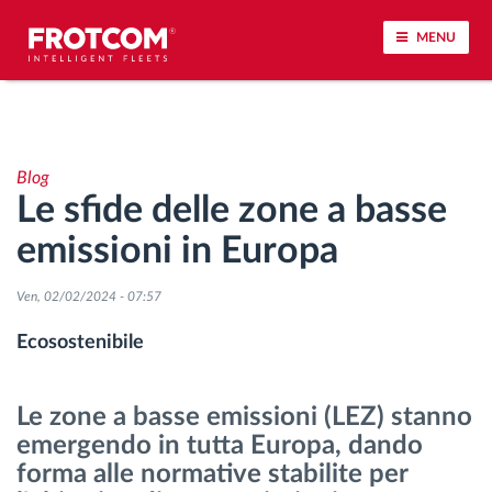
MENU
Tracciamento dei veicoli e monitoraggio dei
sensori
Blog
Le sfide delle zone a basse
Analisi dello stile di guida
emissioni in Europa
Monitoraggio dei tempi di guida
Ven, 02/02/2024 - 07:57
Gestione delle forza lavoro
Ecosostenibile
Download remoto del cronotachigrafo
Le zone a basse emissioni (LEZ) stanno
emergendo in tutta Europa, dando
Controllo accessi
forma alle normative stabilite per