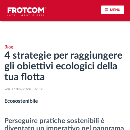
MENU
Tracciamento dei veicoli e monitoraggio dei
sensori
Blog
4 strategie per raggiungere
Analisi dello stile di guida
gli obiettivi ecologici della
Monitoraggio dei tempi di guida
tua flotta
Gestione delle forza lavoro
Ven, 15/03/2024 - 07:32
Ecosostenibile
Download remoto del cronotachigrafo
Perseguire pratiche sostenibili è
Controllo accessi
diventato un imperativo nel panorama