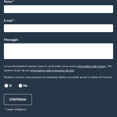
Nome
*
E-mail
*
Messaggio
Le tue informazioni saranno usate in conformità con la nostra
informativa sulla privacy
. Per
saperne di più cliccare
informazioni sulla protezione dei dati.
Desidero ricevere comunicazioni di marketing relative a prodotti, servizi e notizie di Frotcom.
Sì
No
CONTINUA
* Campi obbligatori.