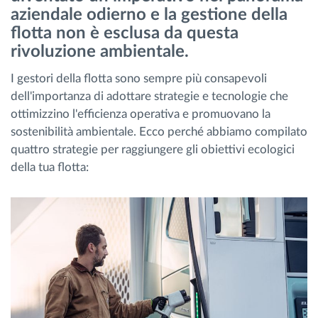
aziendale odierno e la gestione della
Gestione carburante
flotta non è esclusa da questa
rivoluzione ambientale.
Pianificazione dei percorsi e monitoraggio
I gestori della flotta sono sempre più consapevoli
Identificazione automatica del conducente
dell'importanza di adottare strategie e tecnologie che
ottimizzino l'efficienza operativa e promuovano la
sostenibilità ambientale. Ecco perché abbiamo compilato
Scopri tutte le caratteristiche
quattro strategie per raggiungere gli obiettivi ecologici
della tua flotta:
Come risolviamo tutte le attività della flotta
Scopri quanto risparmi