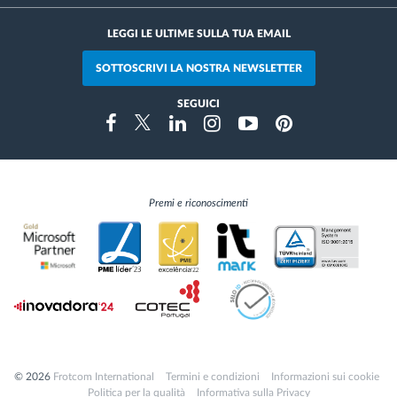
LEGGI LE ULTIME SULLA TUA EMAIL
SOTTOSCRIVI LA NOSTRA NEWSLETTER
SEGUICI
Instragram
Facebook
Twitter
Linkedin
Youtube
Pinterest
Premi e riconoscimenti
© 2026
Frotcom International
Termini e condizioni
Informazioni sui cookie
Politica per la qualità
Informativa sulla Privacy