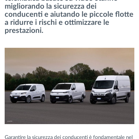
migliorando la sicurezza dei
Gestione carburante
conducenti e aiutando le piccole flotte
a ridurre i rischi e ottimizzare le
Pianificazione dei percorsi e monitoraggio
prestazioni.
Identificazione automatica del conducente
Scopri tutte le caratteristiche
Come risolviamo tutte le attività della flotta
Scopri quanto risparmi
Garantire la sicurezza dei conducenti è fondamentale nel