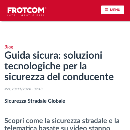
MENU
Tracciamento dei veicoli e monitoraggio dei
sensori
Blog
Guida sicura: soluzioni
Analisi dello stile di guida
tecnologiche per la
Monitoraggio dei tempi di guida
sicurezza del conducente
Gestione delle forza lavoro
Mer, 20/11/2024 - 09:43
Sicurezza Stradale Globale
Download remoto del cronotachigrafo
Scopri come la sicurezza stradale e la
Controllo accessi
telematica basate su video stanno