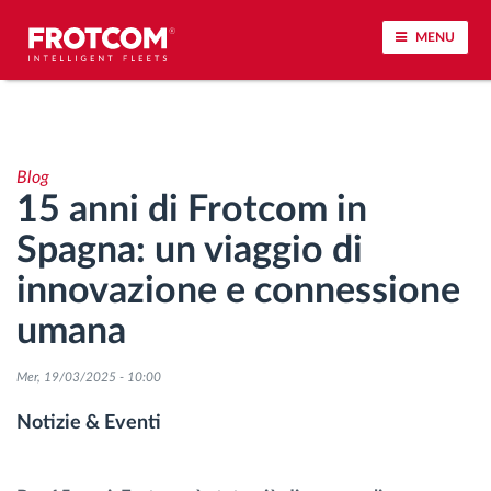
MENU
Tracciamento dei veicoli e monitoraggio dei
sensori
Blog
15 anni di Frotcom in
Analisi dello stile di guida
Spagna: un viaggio di
Monitoraggio dei tempi di guida
innovazione e connessione
umana
Gestione delle forza lavoro
Mer, 19/03/2025 - 10:00
Download remoto del cronotachigrafo
Notizie & Eventi
Controllo accessi