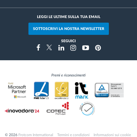
LEGGI LE ULTIME SULLA TUA EMAIL
SOTTOSCRIVI LA NOSTRA NEWSLETTER
SEGUICI
Instragram
Facebook
Twitter
Linkedin
Youtube
Pinterest
Premi e riconoscimenti
© 2026
Frotcom International
Termini e condizioni
Informazioni sui cookie