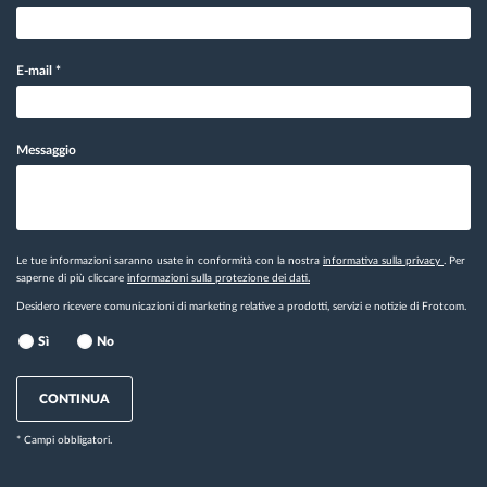
E-mail
*
Messaggio
Le tue informazioni saranno usate in conformità con la nostra
informativa sulla privacy
. Per
saperne di più cliccare
informazioni sulla protezione dei dati.
Desidero ricevere comunicazioni di marketing relative a prodotti, servizi e notizie di Frotcom.
Sì
No
CONTINUA
* Campi obbligatori.