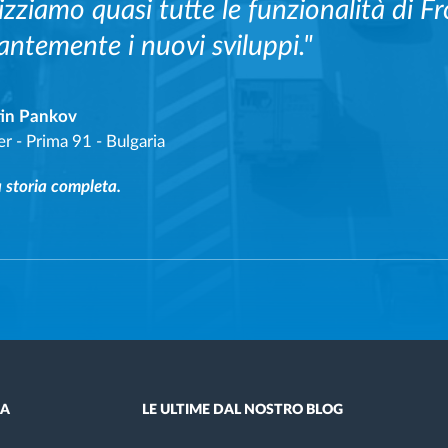
lizziamo quasi tutte le funzionalità di
antemente i nuovi sviluppi."
in Pankov
er
-
Prima 91 - Bulgaria
a storia completa.
DA
LE ULTIME DAL NOSTRO BLOG