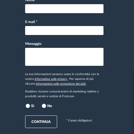
Nome
*
E-mail
*
Messaggio
Le tue informazioni saranno usate in conformità con la
nostra
informativa sulla privacy
. Per saperne di più
cliccare
informazioni sulla protezione dei dati.
Desidero ricevere comunicazioni di marketing relative a
prodotti, servizi e notizie di Frotcom.
Sì
No
* Campi obbligatori.
CONTINUA