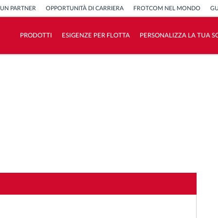
 UN PARTNER
OPPORTUNITÀ DI CARRIERA
FROTCOM NEL MONDO
GU
PRODOTTI
ESIGENZE PER FLOTTA
PERSONALIZZA LA TUA S
Come risolviamo tutte le attività della
flotta
Scopri quanto risparmi