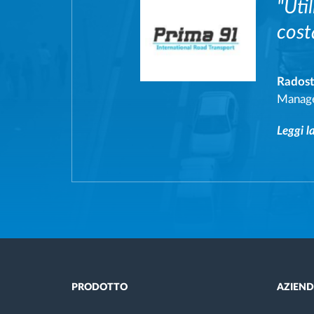
"Uti
cost
Radost
Manag
Leggi l
PRODOTTO
AZIEN