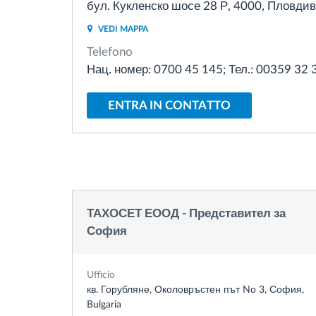
бул. Кукленско шосе 28 Р, 4000, Пловдив,
VEDI MAPPA
Gestione carburante
Telefono
Нац. номер: 0700 45 145; Тел.: 00359 32
Pianificazione dei percorsi e
monitoraggio
ENTRA IN CONTATTO
Identificazione automatica del
conducente
Scopri tutte le caratteristiche
ТАХОСЕТ ЕООД - Представител за
София
Ufficio
кв. Горубляне, Околовръстен път Nо 3, София,
Bulgaria