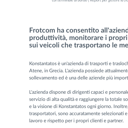
col terminale di bordo | Report per gestire la flo
Gestione carburante
Frotcom ha consentito all'azien
Pianificazione dei percorsi e
produttività, monitorare i propri
monitoraggio
sui veicoli che trasportano le mer
Identificazione automatica del
conducente
Konstantatos è un'azienda di trasporti e traslo
Atene, in Grecia. L'azienda possiede attualment
sollevamento ed è una delle aziende più importa
Scopri tutte le caratteristiche
L'azienda dispone di dirigenti capaci e person
servizio di alta qualità e raggiungere la totale s
e la visione di Konstantatos ogni giorno. Inoltre, i
trasportatori, sono accuratamente selezionati e d
lavoro e rispetto per i propri clienti e partner.