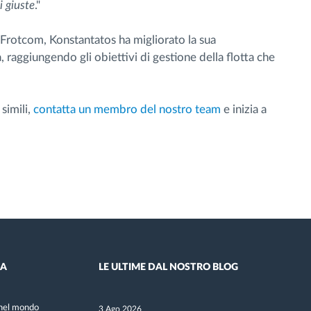
i giuste
."
a Frotcom, Konstantatos ha migliorato la sua
ta, raggiungendo gli obiettivi di gestione della flotta che
simili,
contatta un membro del nostro team
e inizia a
DA
LE ULTIME DAL NOSTRO BLOG
nel mondo
3 Ago 2026