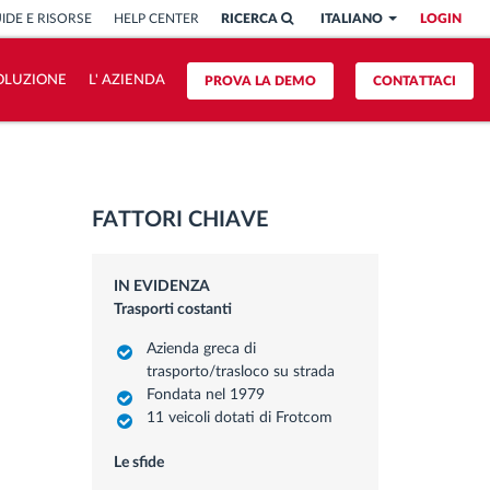
IDE E RISORSE
HELP CENTER
RICERCA
ITALIANO
LOGIN
OLUZIONE
L' AZIENDA
PROVA LA DEMO
CONTATTACI
FATTORI CHIAVE
IN EVIDENZA
Trasporti costanti
Azienda greca di
trasporto/trasloco su strada
Fondata nel 1979
11 veicoli dotati di Frotcom
Le sfide