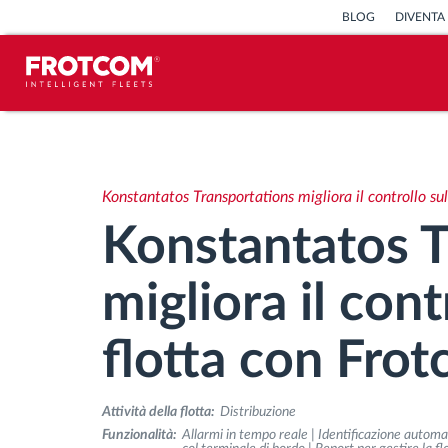
BLOG
DIVENTA
Tracciamento dei veicoli e
monitoraggio dei sensori
Konstantatos Transportations migliora il controllo su
Analisi dello stile di guida
Konstantatos T
Monitoraggio dei tempi di guida
migliora il cont
Gestione delle forza lavoro
flotta con Fro
Download remoto del cronotachigrafo
Attività della flotta:
Distribuzione
Funzionalità:
Allarmi in tempo reale | Identificazione automa
Controllo accessi