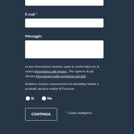
E-mail
*
Messaggio
Le tue informazioni saranno usate in conformità con la
nostra
informativa sulla privacy
. Per saperne di più
cliccare
informazioni sulla protezione dei dati.
Desidero ricevere comunicazioni di marketing relative a
prodotti, servizi e notizie di Frotcom.
Sì
No
* Campi obbligatori.
CONTINUA