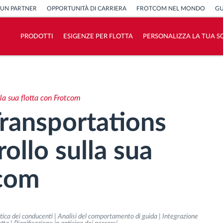
 UN PARTNER
OPPORTUNITÀ DI CARRIERA
FROTCOM NEL MONDO
GU
PRODOTTI
ESIGENZE PER FLOTTA
PERSONALIZZA LA TUA S
Come risolviamo tutte le attività della
flotta
lla sua flotta con Frotcom
Scopri quanto risparmi
ransportations
rollo sulla sua
tcom
tica dei conducenti | Analisi del comportamento di guida | Integrazione