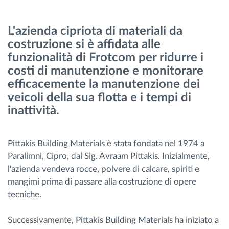
Gestione carburante
L'azienda cipriota di materiali da
Pianificazione dei percorsi e monitoraggio
costruzione si è affidata alle
funzionalità di Frotcom per ridurre i
Identificazione automatica del conducente
costi di manutenzione e monitorare
efficacemente la manutenzione dei
Scopri tutte le caratteristiche
veicoli della sua flotta e i tempi di
inattività.
Pittakis Building Materials è stata fondata nel 1974 a
Come risolviamo tutte le attività della flotta
Paralimni, Cipro, dal Sig. Avraam Pittakis. Inizialmente,
l'azienda vendeva rocce, polvere di calcare, spiriti e
Scopri quanto risparmi
mangimi prima di passare alla costruzione di opere
tecniche.
Successivamente, Pittakis Building Materials ha iniziato a