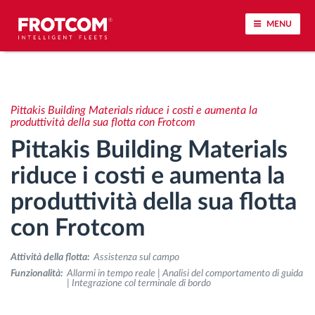
MENU
Tracciamento dei veicoli e monitoraggio dei
sensori
Pittakis Building Materials riduce i costi e aumenta la
produttività della sua flotta con Frotcom
Analisi dello stile di guida
Pittakis Building Materials
riduce i costi e aumenta la
Monitoraggio dei tempi di guida
produttività della sua flotta
Gestione delle forza lavoro
con Frotcom
Download remoto del cronotachigrafo
Attività della flotta:
Assistenza sul campo
Funzionalità:
Allarmi in tempo reale | Analisi del comportamento di guida
| Integrazione col terminale di bordo
Controllo accessi