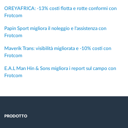
OREYAFRICA: -13% costi flotta e rotte conformi con
Frotcom
Papin Sport migliora il noleggio e l'assistenza con
Frotcom
Maverik Trans: visibilità migliorata e -10% costi con
Frotcom
E.A.L Man Hin & Sons migliora i report sul campo con
Frotcom
PRODOTTO