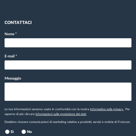
CONTATTACI
Nome
*
E-mail
*
Messaggio
Le tue informazioni saranno usate in conformità con la nostra
informativa sulla privacy
. Per
saperne di più cliccare
informazioni sulla protezione dei dati.
Desidero ricevere comunicazioni di marketing relative a prodotti, servizi e notizie di Frotcom.
Sì
No