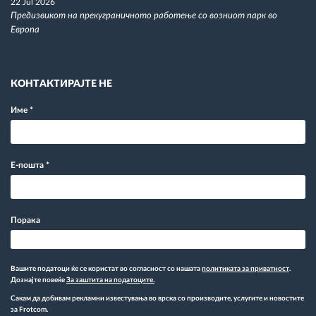
22 Jul 2026
Предизвикот на прекуграничното работење со возниот парк во
Европа
КОНТАКТИРАЈТЕ НЕ
Име
*
Е-пошта
*
Порака
Вашите податоци ќе се користат во согласност со нашата
политиката за приватност
.
Дознајте повеќе
За заштита на податоците.
Сакам да добивам рекламни известувања во врска со производите, услугите и новостите
за Frotcom.