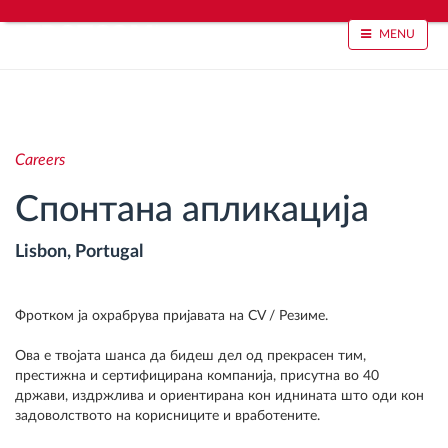
MENU
Лоцирање на возилото и сензорско следење
Анализа на возачкото однесување
Careers
Следење на времетраењето на возењето
Спонтана апликација
Управување со работната сила
Lisbon, Portugal
Далечинско преземање тахографски датотеки
Контрола на пристап
Фротком ја охрабрува пријавата на CV / Резиме.
Ова е твојата шанса да бидеш дел од прекрасен тим,
Управување со горивото
престижна и сертифицирана компанија, присутна во 40
држави, издржлива и ориентирана кон иднината што оди кон
Планирање и следење на рутите
задоволството на корисниците и вработените.