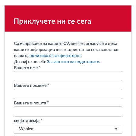
Автоматска идентификација на возачите
Откријте ги сите можности
Приклучете ни се сега
Со испраќање на вашето CV, вие се согласувате дека
Како ја решаваме
вашите информации ќе се користат во согласност со
нашата
политиката за приватност.
Дознајте повеќе
За заштита на податоците.
Калкулатор за заштеди
Вашето име
*
Вашето презиме
*
Вашата е-пошта
*
својата земја
*
- Wählen -