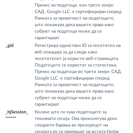
Пренос на податоци. кон трети земји:
САД. Google LLC. е сертифициран според
Рамката за приватност на податоците,
што покажува дека вашите права како
субјект на податоци може да се
гарантираат.
_gid
Регистрира единствен ID за посетител на
.f
веб-локација за да следи како
m
посетителот ја користи веб-страницата.
Податоците се користат за статистика.
Пренос на податоци во трети земји: САД.
Google LLC. е сертифициран според
Рамката за приватност на податоците,
што покажува дека вашите права како
субјект на податоци може да се
гарантираат.
_hjSession_
Колаче што ги чува податоците за
.f
******
тековната сесија. Ова произлегува дека
m
следните барања во прозорецот на
сесијата ќе се припишат на истата Hotjar