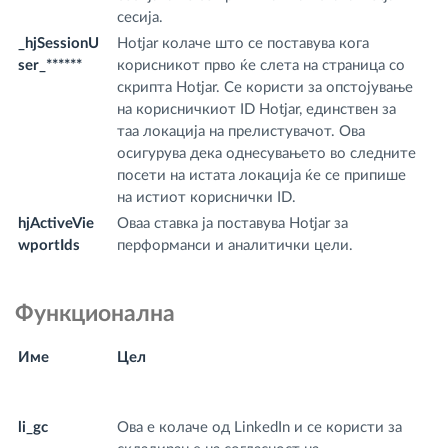
сесија.
_hjSessionU
Hotjar колаче што се поставува кога
.f
ser_******
корисникот прво ќе слета на страница со
m
скрипта Hotjar. Се користи за опстојување
на корисничкиот ID Hotjar, единствен за
таа локација на прелистувачот. Ова
осигурува дека однесувањето во следните
посети на истата локација ќе се припише
на истиот кориснички ID.
hjActiveVie
Оваа ставка ја поставува Hotjar за
fr
wportIds
перформанси и аналитички цели.
m
Функционална
Име
Цел
И
д
li_gc
Ова е колаче од LinkedIn и се користи за
.l