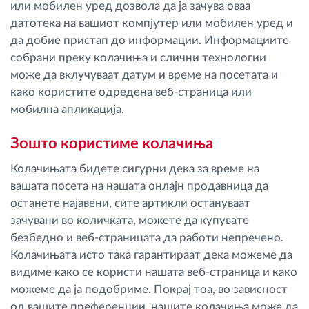
или мобилен уред дозвола да ја зачува оваа
Управување со горивото
датотека на вашиот компјутер или мобилен уред и
да добие пристап до информации. Информациите
Планирање и следење на рутите
собрани преку колачиња и слични технологии
може да вклучуваат датум и време на посетата и
Автоматска идентификација на возачите
како користите одредена веб-страница или
мобилна апликација.
Откријте ги сите можности
Зошто користиме колачиња
Колачињата бидете сигурни дека за време на
вашата посета на нашата онлајн продавница да
Како ја решаваме
останете најавени, сите артикли остануваат
зачувани во количката, можете да купувате
безбедно и веб-страницата да работи непречено.
Калкулатор за заштеди
Колачињата исто така гарантираат дека можеме да
видиме како се користи нашата веб-страница и како
можеме да ја подобриме. Покрај тоа, во зависност
од вашите преференции, нашите колачиња може да