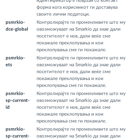
идентификатор е поврзан со контакт
форма кога корисникот ги доставува
своите лични податоци.
psmrkio-
Контролирајте ги променливите што му
w
dce-global
овозможуваат на Smarkio да знае дали
m
посетителот е нов, дали веќе сме
покажале преклопувања и кои
преклопувања сме ги покажале.
psmrkio-
Контролирајте ги променливите што му
w
ets
овозможуваат на Smarkio да знае дали
m
посетителот е нов, дали веќе сме
покажале преклопувања и кои
преклопувања сме ги покажале.
psmrkio-
Контролирајте ги променливите што му
w
sp-current-
овозможуваат на Smarkio да знае дали
m
id
посетителот е нов, дали веќе сме
покажале преклопувања и кои
преклопувања сме ги покажале.
psmrkio-
Контролирајте ги променливите што му
w
sp-current-
овозможуваат на Smarkio да знае дали
m