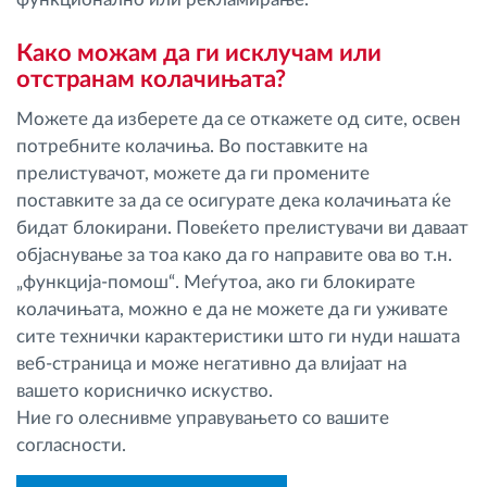
Како можам да ги исклучам или
отстранам колачињата?
Можете да изберете да се откажете од сите, освен
потребните колачиња. Во поставките на
прелистувачот, можете да ги промените
поставките за да се осигурате дека колачињата ќе
бидат блокирани. Повеќето прелистувачи ви даваат
објаснување за тоа како да го направите ова во т.н.
„функција-помош“. Меѓутоа, ако ги блокирате
колачињата, можно е да не можете да ги уживате
сите технички карактеристики што ги нуди нашата
веб-страница и може негативно да влијаат на
вашето корисничко искуство.
Ние го олеснивме управувањето со вашите
согласности.