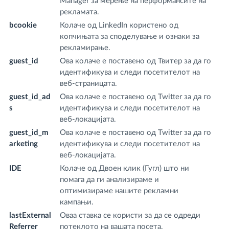
Manager за мерење на перформансите на
рекламата.
bcookie
Колаче од LinkedIn користено од
.l
копчињата за споделување и ознаки за
m
рекламирање.
guest_id
Ова колаче е поставено од Твитер за да го
.t
идентификува и следи посетителот на
веб-страницата.
guest_id_ad
Ова колаче е поставено од Twitter за да го
.t
s
идентификува и следи посетителот на
веб-локацијата.
guest_id_m
Ова колаче е поставено од Twitter за да го
.t
arketing
идентификува и следи посетителот на
веб-локацијата.
IDE
Колаче од Двоен клик (Гугл) што ни
.d
помага да ги анализираме и
.n
оптимизираме нашите рекламни
кампањи.
lastExternal
Оваа ставка се користи за да се одреди
fr
Referrer
потеклото на вашата посета.
m