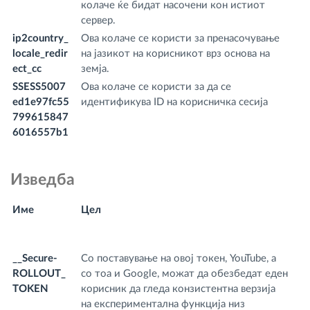
колаче ќе бидат насочени кон истиот
сервер.
ip2country_
Ова колаче се користи за пренасочување
w
locale_redir
на јазикот на корисникот врз основа на
m
ect_cc
земја.
SSESS5007
Ова колаче се користи за да се
.
ed1e97fc55
идентификува ID на корисничка сесија
o
799615847
6016557b1
Изведба
Име
Цел
И
д
__Secure-
Со поставување на овој токен, YouTube, а
.y
ROLLOUT_
со тоа и Google, можат да обезбедат еден
m
TOKEN
корисник да гледа конзистентна верзија
на експериментална функција низ