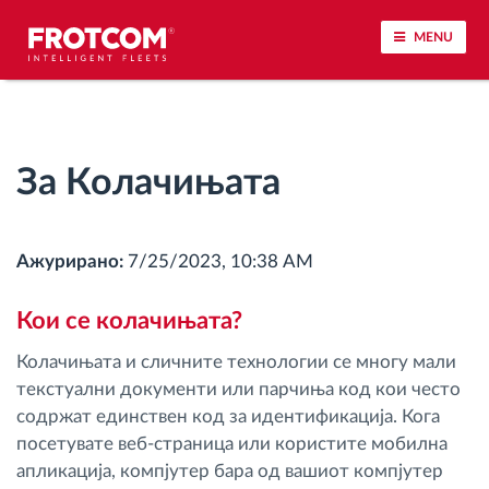
MENU
Лоцирање на возилото и сензорско следење
За Колачињата
Анализа на возачкото однесување
Следење на времетраењето на возењето
Ажурирано:
7/25/2023, 10:38 AM
Управување со работната сила
Кои се колачињата?
Колачињата и сличните технологии се многу мали
Далечинско преземање тахографски
текстуални документи или парчиња код кои често
датотеки
содржат единствен код за идентификација. Кога
посетувате веб-страница или користите мобилна
Контрола на пристап
апликација, компјутер бара од вашиот компјутер