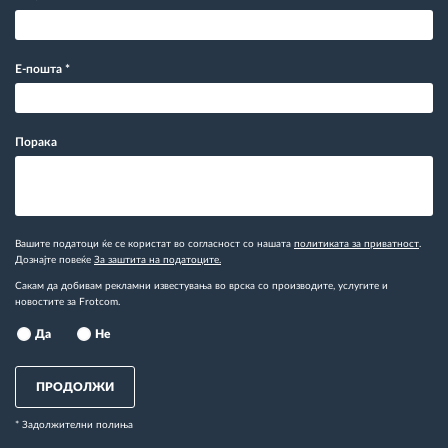
Е-пошта
*
Порака
Вашите податоци ќе се користат во согласност со нашата
политиката за приватност
.
Дознајте повеќе
За заштита на податоците.
Сакам да добивам рекламни известувања во врска со производите, услугите и
новостите за Frotcom.
Да
Не
ПРОДОЛЖИ
* Задолжителни полиња