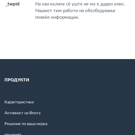
_twpid
На ова колаче сè уште не му е даден опис.
.f
Нашиот тим работи на обезбедување
m
повеќе информации.
ПРОДУКТИ
Kарактеристики
Активност на Флота
Решение по ваша мерка
решенија