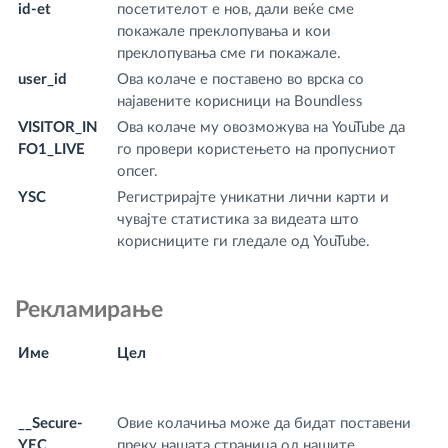
id-et
посетителот е нов, дали веќе сме
покажале преклопувања и кои
преклопувања сме ги покажале.
user_id
Ова колаче е поставено во врска со
w
најавените корисници на Boundless
m
VISITOR_IN
Ова колаче му овозможува на YouTube да
.y
FO1_LIVE
го провери користењето на пропусниот
m
опсег.
YSC
Регистрирајте уникатни лични карти и
.y
чувајте статистика за видеата што
m
корисниците ги гледале од YouTube.
Рекламирање
Име
Цел
И
д
__Secure-
Овие колачиња може да бидат поставени
.y
YEC
преку нашата страница од нашите
m