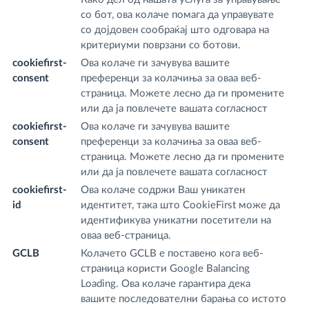
со бот, ова колаче помага да управувате
li
со дојдовен сообраќај што одговара на
m,
критериуми поврзани со ботови.
tw
cookiefirst-
Ова колаче ги зачувува вашите
fr
consent
преференци за колачиња за оваа веб-
m
страница. Можете лесно да ги промените
или да ја повлечете вашата согласност
cookiefirst-
Ова колаче ги зачувува вашите
fr
consent
преференци за колачиња за оваа веб-
m
страница. Можете лесно да ги промените
или да ја повлечете вашата согласност
cookiefirst-
Ова колаче содржи Ваш уникатен
fr
id
идентитет, така што CookieFirst може да
m
идентификува уникатни посетители на
оваа веб-страница.
GCLB
Колачето GCLB е поставено кога веб-
sc
страница користи Google Balancing
Loading. Ова колаче гарантира дека
вашите последователни барања со истото