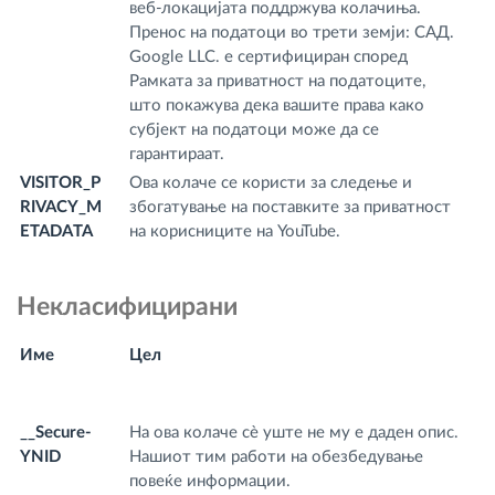
веб-локацијата поддржува колачиња.
Пренос на податоци во трети земји: САД.
Google LLC. е сертифициран според
Рамката за приватност на податоците,
што покажува дека вашите права како
субјект на податоци може да се
гарантираат.
VISITOR_P
Ова колаче се користи за следење и
.y
RIVACY_M
збогатување на поставките за приватност
m
ETADATA
на корисниците на YouTube.
Некласифицирани
Име
Цел
И
д
__Secure-
На ова колаче сè уште не му е даден опис.
.y
YNID
Нашиот тим работи на обезбедување
m
повеќе информации.