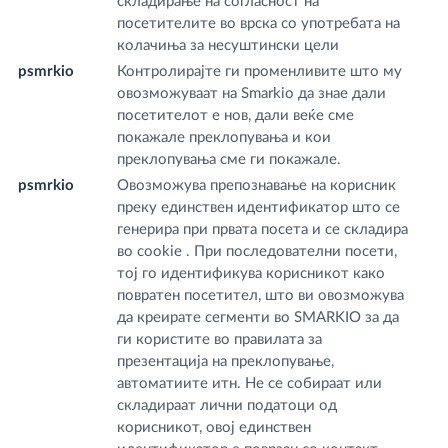
складирање на согласност на
m
посетителите во врска со употребата на
колачиња за несуштински цели
psmrkio
Контролирајте ги променливите што му
fr
овозможуваат на Smarkio да знае дали
m
посетителот е нов, дали веќе сме
покажале преклопувања и кои
преклопувања сме ги покажале.
psmrkio
Овозможува препознавање на корисник
w
преку единствен идентификатор што се
m
генерира при првата посета и се складира
во cookie . При последователни посети,
тој го идентификува корисникот како
повратен посетител, што ви овозможува
да креирате сегменти во SMARKIO за да
ги користите во правилата за
презентација на преклопување,
автоматиите итн. Не се собираат или
складираат лични податоци од
корисникот, овој единствен