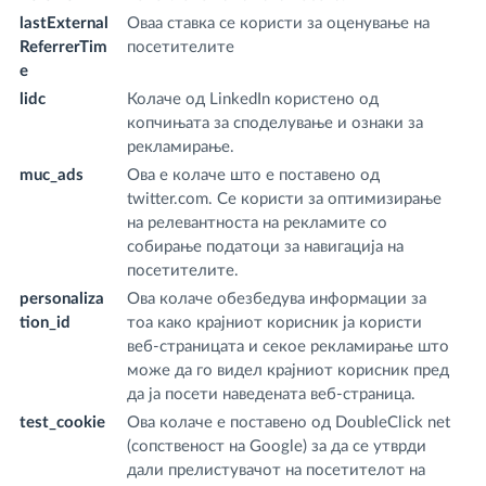
lastExternal
Оваа ставка се користи за оценување на
fr
ReferrerTim
посетителите
m
e
lidc
Колаче од LinkedIn користено од
.l
копчињата за споделување и ознаки за
m
рекламирање.
muc_ads
Ова е колаче што е поставено од
.t
twitter.com. Се користи за оптимизирање
на релевантноста на рекламите со
собирање податоци за навигација на
посетителите.
personaliza
Ова колаче обезбедува информации за
.t
tion_id
тоа како крајниот корисник ја користи
веб-страницата и секое рекламирање што
може да го видел крајниот корисник пред
да ја посети наведената веб-страница.
test_cookie
Ова колаче е поставено од DoubleClick net
.d
(сопственост на Google) за да се утврди
.n
дали прелистувачот на посетителот на