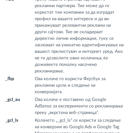
рекламни партнери. Тие може да ги
користат тие компании за да изградат
профил на вашите интереси и да ви
прикажуваат релевантни реклами на
други сајтови. Тие не складираат
директно лични информации, туку се
засноваат на уникатно идентификување на
вашиот прелистувач и интернет уред. Ако
не ги дозволите овие колачиња, ќе
доживеете помалку насочено
рекламирање.
_fbp
Ова колаче го користи Фејсбук за
.f
рекламни цели и следење на
m
конверзијата.
_gcl_au
Ова колаче е поставено од Google
.f
AdSense за експерименти со рекламирање
m
преку „вкрстена веб-страница“.
_gcl_ls
Колачето „_gcl_ls“ се користи за следење
fr
на конверзии во Google Ads и Google Tag
m