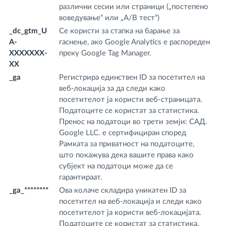
различни сесии или страници („постепено
воведување“ или „A/B тест“)
_dc_gtm_U
Се користи за стапка на барање за
.f
A-
гаснење, ако Google Analytics е распореден
m
XXXXXXX-
преку Google Tag Manager.
XX
_ga
Регистрира единствен ID за посетител на
.f
веб-локација за да следи како
m
посетителот ја користи веб-страницата.
Податоците се користат за статистика.
Пренос на податоци во трети земји: САД.
Google LLC. е сертифициран според
Рамката за приватност на податоците,
што покажува дека вашите права како
субјект на податоци може да се
гарантираат.
_ga_********
Ова колаче складира уникатен ID за
.f
посетител на веб-локација и следи како
m
посетителот ја користи веб-локацијата.
Податоците се користат за статистика.