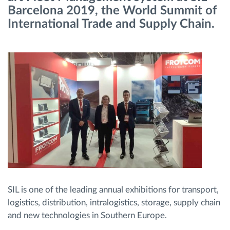
Barcelona 2019, the World Summit of
International Trade and Supply Chain.
Routeplanning en -monitoring
Automatische bestuurdersidentificatie
Ontdek alle functies
Hoe we de noden van elke vlootactiviteit
oplossen
Besparingscalculator
SIL is one of the leading annual exhibitions for transport,
logistics, distribution, intralogistics, storage, supply chain
and new technologies in Southern Europe.