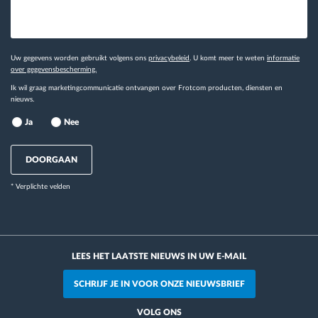
Uw gegevens worden gebruikt volgens ons
privacybeleid
. U komt meer te weten
informatie
over gegevensbescherming.
Ik wil graag marketingcommunicatie ontvangen over Frotcom producten, diensten en
nieuws.
Ja
Nee
DOORGAAN
* Verplichte velden
LEES HET LAATSTE NIEUWS IN UW E-MAIL
SCHRIJF JE IN VOOR ONZE NIEUWSBRIEF
VOLG ONS