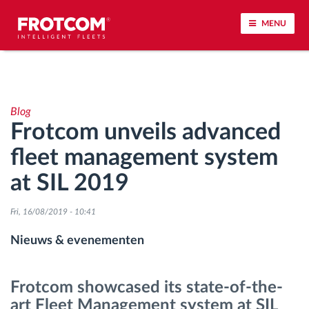
MENU
Voertuigtracking en sensorbewaking
Blog
Rijgedrag analyse
Frotcom unveils advanced
fleet management system
Controle van rijtijden
at SIL 2019
Personeelsbeheer
Fri, 16/08/2019 - 10:41
Downloaden van tachograaf op afstand
Nieuws & evenementen
Toegangsbeheer
Frotcom showcased its state-of-the-
art Fleet Management system at SIL
Brandstofbeheer