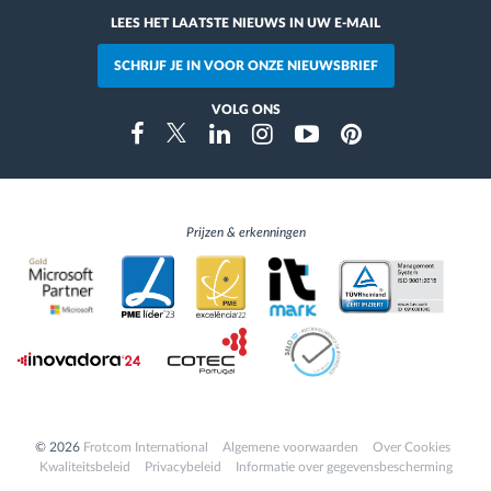
LEES HET LAATSTE NIEUWS IN UW E-MAIL
SCHRIJF JE IN VOOR ONZE NIEUWSBRIEF
VOLG ONS
Instragram
Facebook
Twitter
Linkedin
Youtube
Pinterest
Prijzen & erkenningen
© 2026
Frotcom International
Algemene voorwaarden
Over Cookies
Kwaliteitsbeleid
Privacybeleid
Informatie over gegevensbescherming