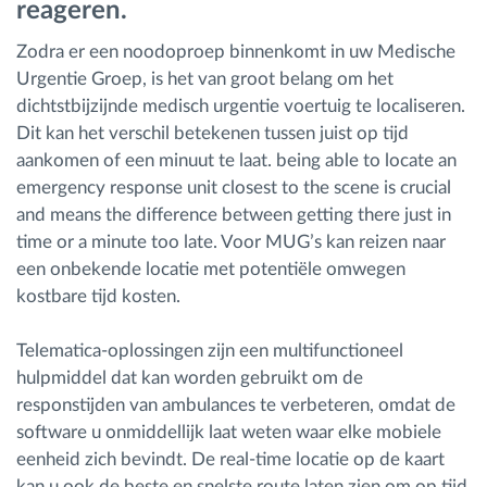
reageren.
Zodra er een noodoproep binnenkomt in uw Medische
Routeplanning en -monitoring
Urgentie Groep, is het van groot belang om het
dichtstbijzijnde medisch urgentie voertuig te localiseren.
Automatische bestuurdersidentificatie
Dit kan het verschil betekenen tussen juist op tijd
aankomen of een minuut te laat. being able to locate an
Ontdek alle functies
emergency response unit closest to the scene is crucial
and means the difference between getting there just in
time or a minute too late. Voor MUG’s kan reizen naar
een onbekende locatie met potentiële omwegen
Hoe we de noden van elke vlootactiviteit
kostbare tijd kosten.
oplossen
Telematica-oplossingen zijn een multifunctioneel
hulpmiddel dat kan worden gebruikt om de
Besparingscalculator
responstijden van ambulances te verbeteren, omdat de
software u onmiddellijk laat weten waar elke mobiele
eenheid zich bevindt. De real-time locatie op de kaart
kan u ook de beste en snelste route laten zien om op tijd