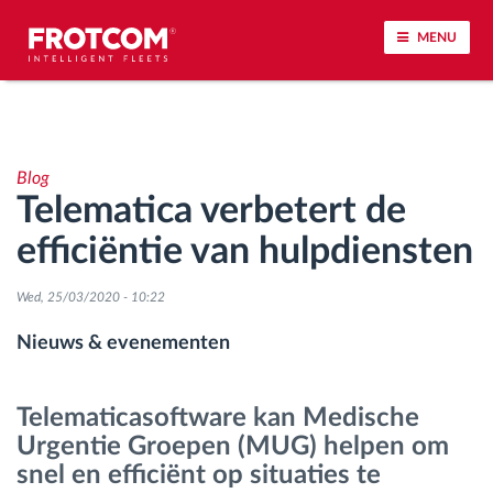
MENU
Voertuigtracking en sensorbewaking
Blog
Rijgedrag analyse
Telematica verbetert de
efficiëntie van hulpdiensten
Controle van rijtijden
Wed, 25/03/2020 - 10:22
Personeelsbeheer
Nieuws & evenementen
Downloaden van tachograaf op afstand
Telematicasoftware kan Medische
Toegangsbeheer
Urgentie Groepen (MUG) helpen om
snel en efficiënt op situaties te
Brandstofbeheer