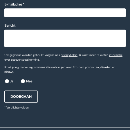
E-mailadres
*
Bericht
Uw gegevens worden gebruikt volgens ons
privacybeleid
. U komt meer te weten
informatie
over gegevensbescherming.
Ik wil graag marketingcommunicatie ontvangen over Frotcom producten, diensten en
nieuws.
Ja
Nee
DOORGAAN
* Verplichte velden