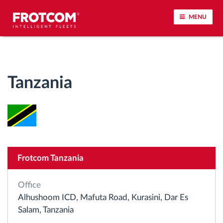
MENU
Voertuigtracking en sensorbewaking
Tanzania
Rijgedrag analyse
Controle van rijtijden
Personeelsbeheer
Frotcom Tanzania
Downloaden van tachograaf op afstand
Office
Toegangsbeheer
Alhushoom ICD, Mafuta Road, Kurasini, Dar Es
Salam, Tanzania
Brandstofbeheer