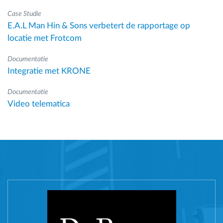
Case Studie
E.A.L Man Hin & Sons verbetert de rapportage op
locatie met Frotcom
Documentatie
Integratie met KRONE
Documentatie
Video telematica