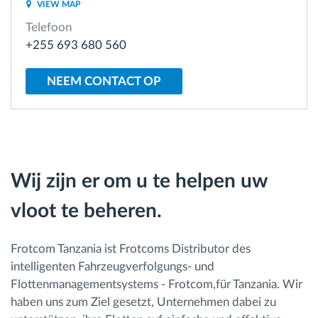
VIEW MAP
Telefoon
Routeplanning en -monitoring
+255 693 680 560
Automatische bestuurdersidentificatie
NEEM CONTACT OP
Ontdek alle functies
Wij zijn er om u te helpen uw
Hoe we de noden van elke vlootactiviteit
vloot te beheren.
oplossen
Besparingscalculator
Frotcom Tanzania ist Frotcoms Distributor des
intelligenten Fahrzeugverfolgungs- und
Flottenmanagementsystems - Frotcom,für Tanzania. Wir
haben uns zum Ziel gesetzt, Unternehmen dabei zu