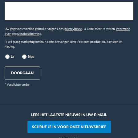
Uw gegevens worden gebruikt volgens ons
privacybeleid
. U komt meer te weten
informatie
over gegevensbescherming.
Ik wil graag marketingcommunicatie ontvangen over Frotcom producten, diensten en
nieuws.
Ja
Nee
DOORGAAN
* Verplichte velden
LEES HET LAATSTE NIEUWS IN UW E-MAIL
SCHRIJF JE IN VOOR ONZE NIEUWSBRIEF