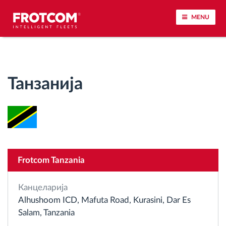
MENU
Лоцирање на возилото и сензорско следење
Танзанија
Анализа на возачкото однесување
Следење на времетраењето на возењето
Управување со работната сила
Frotcom Tanzania
Далечинско преземање тахографски
датотеки
Канцеларија
Alhushoom ICD, Mafuta Road, Kurasini, Dar Es
Контрола на пристап
Salam, Tanzania