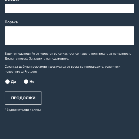
Порака
Вашите податоци ќе се користат во согласност со нашата
политиката за приватност
.
Дознајте повеќе
За заштита на податоците.
Сакам да добивам рекламни известувања во врска со производите, услугите и
новостите за Frotcom.
Да
Не
ПРОДОЛЖИ
* Задолжителни полиња