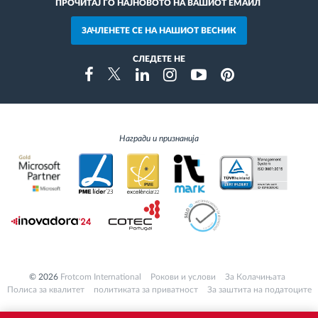
ПРОЧИТАЈ ГО НАЈНОВОТО НА ВАШИОТ ЕМАИЛ
ЗАЧЛЕНЕТЕ СЕ НА НАШИОТ ВЕСНИК
СЛЕДЕТЕ НЕ
Instragram
Facebook
Twitter
Linkedin
Youtube
Pinterest
Награди и признанија
© 2026
Frotcom International
Pокови и услови
За Колачињата
Полиса за квалитет
политиката за приватност
За заштита на податоците