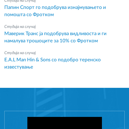
Студија на случај
Папин Спорт го подобрува изнајмувањето и
помошта со Фротком
Студија на случај
Маверик Транс ја подобрува видливоста и ги
намалува трошоците за 10% со Фротком
Студија на случај
E.A.L Man Hin & Sons со подобро теренско
известување