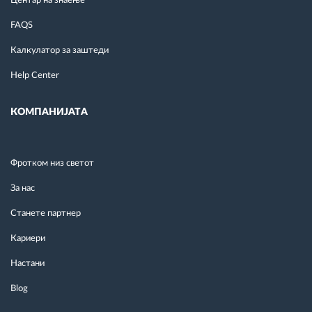
Центар на знаење
FAQS
Калкулатор за заштеди
Help Center
КОМПАНИЈАТА
Фротком низ светот
За нас
Станете партнер
Кариери
Настани
Blog