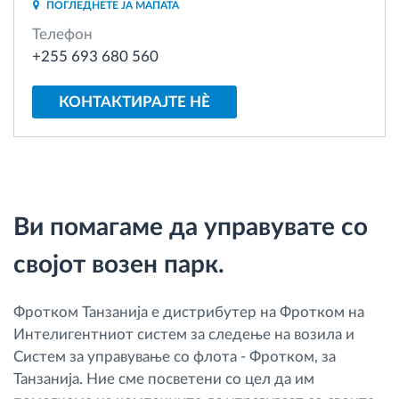
ПОГЛЕДНЕТЕ ЈА МАПАТА
Управување со горивото
Телефон
+255 693 680 560
Планирање и следење на рутите
КОНТАКТИРАЈТЕ НÈ
Автоматска идентификација на возачите
Откријте ги сите можности
Ви помагаме да управувате со
својот возен парк.
Како ја решаваме
Калкулатор за заштеди
Фротком Танзанија е дистрибутер на Фротком на
Интелигентниот систем за следење на возила и
Систем за управување со флота - Фротком, за
Танзанија. Ние сме посветени со цел да им