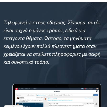
Διαχείριση καυσίμου
Σχεδιασμός και παρακολούθηση διαδρομής
Τηλεφωνείτε στους οδηγούς; Σίγουρα, αυτός
είναι συχνά ο μόνος τρόπος, ειδικά για
Αυτόματη αναγνώριση οδηγού
επείγοντα θέματα. Ωστόσο, τα μηνύματα
Ανακαλύψτε όλα τα χαρακτηριστικά
κειμένου έχουν πολλά πλεονεκτήματα όταν
χρειάζεται να στείλετε πληροφορίες με σαφή
και συνοπτικό τρόπο.
Πώς να λύσουμε τις ανάγκες των
δραστηριοτήτων του στόλου
Υπολογιστής εξοικονόμησης