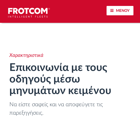
ΜΕΝΟΥ
Εντοπισμός οχημάτων και παρακολούθηση
αισθητήρων
Χαρακτηριστικά
Ανάλυση οδηγικής συμπεριφοράς
Επικοινωνία με τους
οδηγούς μέσω
Παρακολούθηση του χρόνου οδήγησης
μηνυμάτων κειμένου
Διαχείριση εργατικού δυναμικού
Να είστε σαφείς και να αποφεύγετε τις
Λήψη ταχογράφου από απόσταση
παρεξηγήσεις.
Έλεγχος πρόσβασης