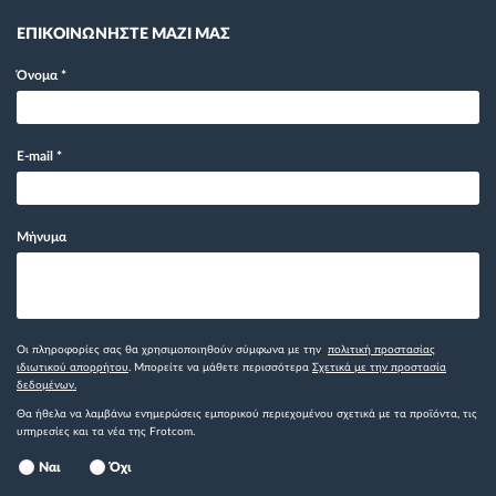
ΕΠΙΚΟΙΝΩΝΗΣΤΕ ΜΑΖΙ ΜΑΣ
Όνομα
*
E-mail
*
Μήνυμα
Οι πληροφορίες σας θα χρησιμοποιηθούν σύμφωνα με την
πολιτική προστασίας
ιδιωτικού απορρήτου
. Μπορείτε να μάθετε περισσότερα
Σχετικά με την προστασία
δεδομένων.
Θα ήθελα να λαμβάνω ενημερώσεις εμπορικού περιεχομένου σχετικά με τα προϊόντα, τις
υπηρεσίες και τα νέα της Frotcom.
Ναι
Όχι