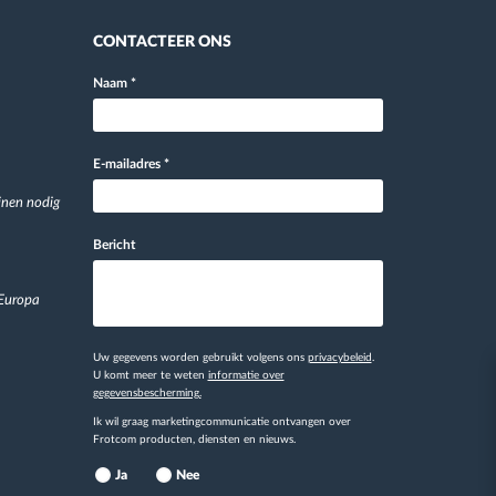
CONTACTEER ONS
Naam
*
E-mailadres
*
jnen nodig
Bericht
 Europa
Uw gegevens worden gebruikt volgens ons
privacybeleid
.
U komt meer te weten
informatie over
gegevensbescherming.
Ik wil graag marketingcommunicatie ontvangen over
Frotcom producten, diensten en nieuws.
Ja
Nee