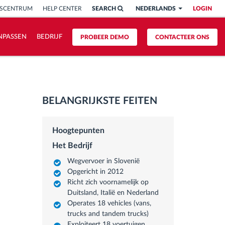
ISCENTRUM
HELP CENTER
SEARCH
NEDERLANDS
LOGIN
NPASSEN
BEDRIJF
PROBEER DEMO
CONTACTEER ONS
BELANGRIJKSTE FEITEN
Hoogtepunten
Het Bedrijf
Wegvervoer in Slovenië
Opgericht in 2012
Richt zich voornamelijk op
Duitsland, Italië en Nederland
Operates 18 vehicles (vans,
trucks and tandem trucks)
Exploiteert 18 voertuigen