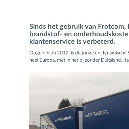
Brandstofbeheer
Sinds het gebruik van Frotcom, 
Routeplanning en -monitoring
brandstof- en onderhoudskosten 
klantenservice is verbeterd.
Automatische
Opgericht in 2012, is dit jonge en dynamische 
bestuurdersidentificatie
heel Europa, met in het bijzonder Duitsland, It
Ontdek alle functies