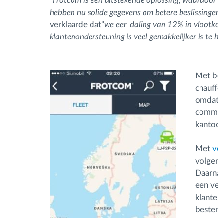
"
Frotcom is een uitstekende oplossing, waardoor
hebben nu solide gegevens om betere beslissinge
verklaarde dat“
we een daling van 12% in vlootko
klantenondersteuning is veel gemakkelijker is te 
Met b
chauff
omdat 
commu
kanto
Met
v
volgen
Daarna
een ve
klante
beste