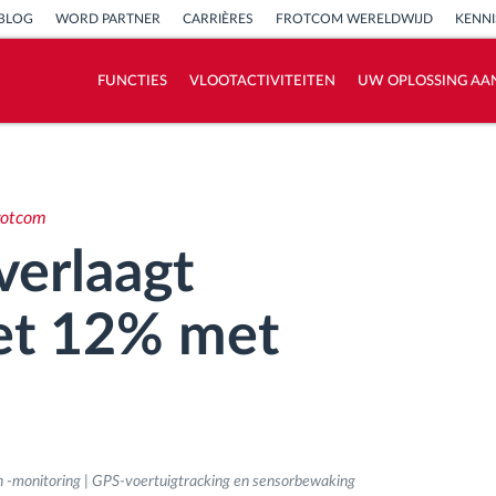
BLOG
WORD PARTNER
CARRIÈRES
FROTCOM WERELDWIJD
KENN
FUNCTIES
VLOOTACTIVITEITEN
UW OPLOSSING AA
Hoe we de noden van elke vlootactiviteit
oplossen
rotcom
Besparingscalculator
verlaagt
et 12% met
n -monitoring | GPS-voertuigtracking en sensorbewaking