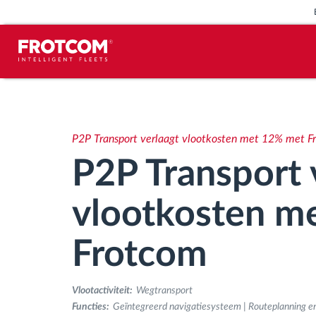
Voertuigtracking en sensorbewaking
Rijgedrag analyse
P2P Transport verlaagt vlootkosten met 12% met F
P2P Transport 
Controle van rijtijden
vlootkosten m
Personeelsbeheer
Frotcom
Downloaden van tachograaf op
afstand
Vlootactiviteit:
Wegtransport
Functies:
Geïntegreerd navigatiesysteem | Routeplanning e
Toegangsbeheer