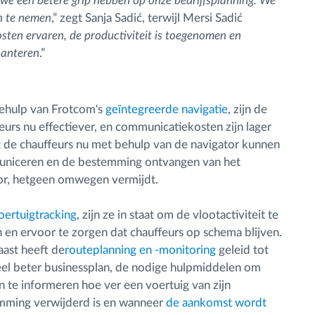
 we een betere grip hebben op onze bedrijfsplanning. We
n te nemen
,” zegt Sanja Sadić, terwijl Mersi Sadić
sten ervaren, de productiviteit is toegenomen en
hanteren
.”
ehulp van Frotcom's
geïntegreerde navigatie
, zijn de
eurs nu effectiever, en communicatiekosten zijn lager
de chauffeurs nu met behulp van de navigator kunnen
niceren en de bestemming ontvangen van het
or, hetgeen omwegen vermijdt.
oertuigtracking
, zijn ze in staat om de vlootactiviteit te
 en ervoor te zorgen dat chauffeurs op schema blijven.
ast heeft de
routeplanning en -monitoring
geleid tot
el beter businessplan, de nodige hulpmiddelen om
n te informeren hoe ver een voertuig van zijn
mming verwijderd is en wanneer
de aankomst wordt