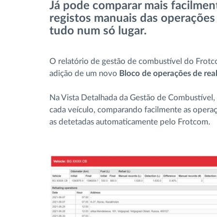
Já pode comparar mais facilmen
Controlo de acesso
registos manuais das operações 
tudo num só lugar.
Gestão de Combustível
O relatório de gestão de combustível do Frotc
Planeamento e monitorização de rotas
adição de um novo
Bloco de operações de re
Identificação automática de
Na Vista Detalhada da Gestão de Combustível, 
condutores
cada veículo, comparando facilmente as oper
as detetadas automaticamente pelo Frotcom.
Ver todas as funcionalidades