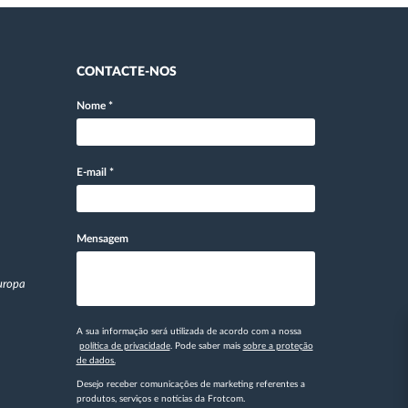
CONTACTE-NOS
Nome
*
E-mail
*
Mensagem
Europa
A sua informação será utilizada de acordo com a nossa
política de privacidade
. Pode saber mais
sobre a proteção
de dados.
Desejo receber comunicações de marketing referentes a
produtos, serviços e notícias da Frotcom.