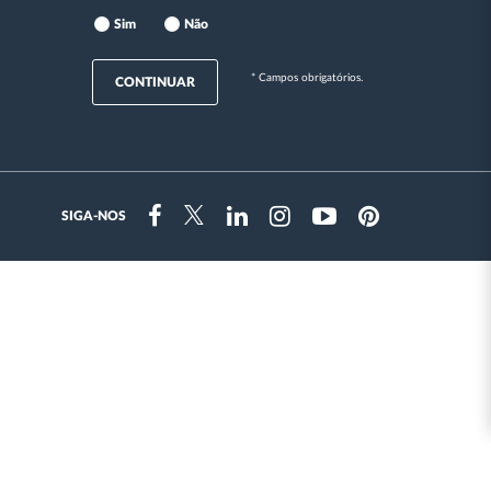
Sim
Não
* Campos obrigatórios.
CONTINUAR
SIGA-NOS
Instragram
Facebook
Twitter
Linkedin
Youtube
Pinterest