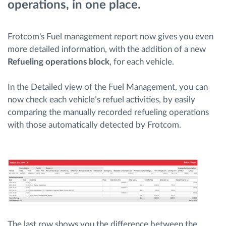
operations, in one place.
Menaxhimi i karburantit
Frotcom's Fuel management report now gives you even
Planifikimi dhe monitorimi rrugor
more detailed information, with the addition of a new
Refueling operations block
, for each vehicle.
Identifikim automatik i shoferëve
In the Detailed view of the Fuel Management, you can
Zbuloni të gjitha tiparet
now check each vehicle’s refuel activities, by easily
comparing the manually recorded refueling operations
with those automatically detected by Frotcom.
Si të zgjidhim çdo kërkëse të aktivitetit të flotës
Llogaritësi i Kursimeve
The last row shows you the difference between the