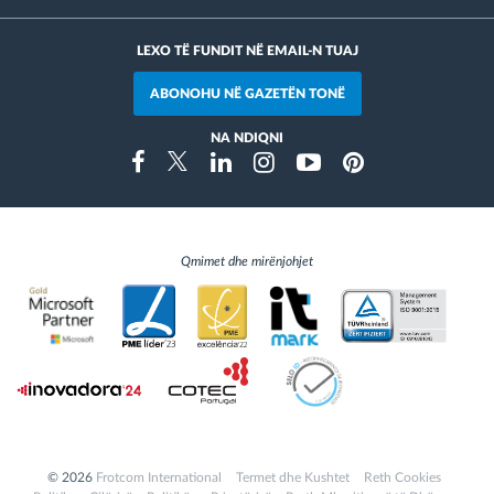
LEXO TË FUNDIT NË EMAIL-N TUAJ
ABONOHU NË GAZETËN TONË
NA NDIQNI
Instragram
Facebook
Twitter
Linkedin
Youtube
Pinterest
Qmimet dhe mirënjohjet
© 2026
Frotcom International
Termet dhe Kushtet
Reth Cookies