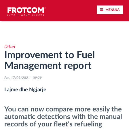
MENUJA
Përcjellje e automjeteve dhe monitorimi i
senzorëve
Ditari
Improvement to Fuel
Analizat-e-sjelljes-te-vozitjes
Management report
Monitorimi i kohës së ngasjes
Pre, 17/09/2021 - 09:29
Menaxhimi i fuqisë punëtore
Lajme dhe Ngjarje
Shkarko tahografin nga distanca
You can now compare more easily the
automatic detections with the manual
Qasja e kontrollit
records of your fleet's refueling