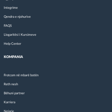
Integrime
Qendra e njohurive
FAQS
Llogaritësi i Kursimeve
Help Center
KOMPANIA
Frotcom në mbarë botën
Reth nesh
Bëhuni partner
Karriera
Ngjarje