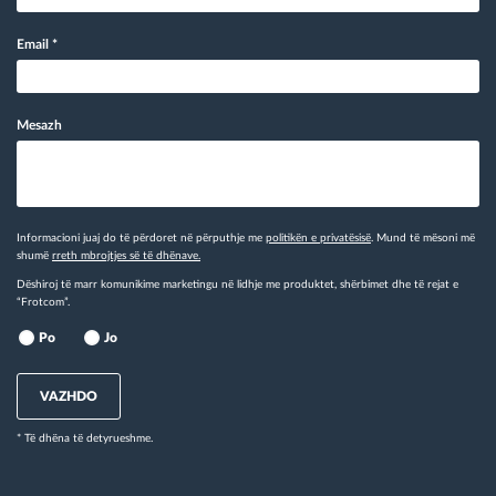
Email
*
Mesazh
Informacioni juaj do të përdoret në përputhje me
politikën e privatësisë
. Mund të mësoni më
shumë
rreth mbrojtjes së të dhënave.
Dëshiroj të marr komunikime marketingu në lidhje me produktet, shërbimet dhe të rejat e
“Frotcom”.
Po
Jo
VAZHDO
* Të dhëna të detyrueshme.