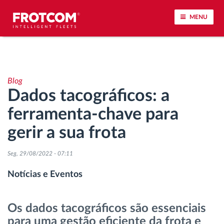
MENU
Localização de veículos e monitorização de
sensores
Blog
Dados tacográficos: a
Análise do estilo de condução
ferramenta-chave para
Monitorização dos tempos de condução
gerir a sua frota
Gestão de tarefas
Seg, 29/08/2022 - 07:11
Notícias e Eventos
Descarga remota de tacógrafo
Os dados tacográficos são essenciais
Controlo de acesso
para uma gestão eficiente da frota e