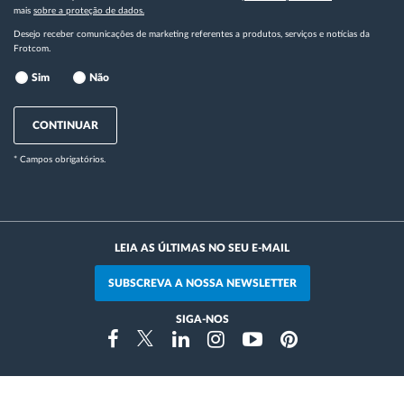
mais
sobre a proteção de dados.
Desejo receber comunicações de marketing referentes a produtos, serviços e notícias da
Frotcom.
Sim
Não
CONTINUAR
* Campos obrigatórios.
LEIA AS ÚLTIMAS NO SEU E-MAIL
SUBSCREVA A NOSSA NEWSLETTER
SIGA-NOS
Instragram
Facebook
Twitter
Linkedin
Youtube
Pinterest