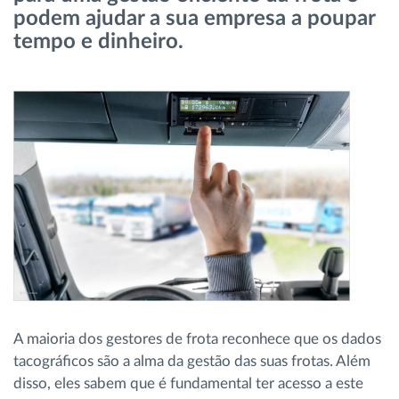
podem ajudar a sua empresa a poupar
Gestão de Combustível
tempo e dinheiro.
Planeamento e monitorização de rotas
Identificação automática de condutores
Ver todas as funcionalidades
Como resolvemos cada necessidade da
atividade da frota
Calculadora de Benefícios
A maioria dos gestores de frota reconhece que os dados
tacográficos são a alma da gestão das suas frotas. Além
disso, eles sabem que é fundamental ter acesso a este