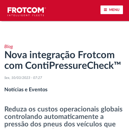
MENU
Localização de veículos e monitorização de
sensores
Blog
Nova integração Frotcom
Análise do estilo de condução
com ContiPressureCheck™
Monitorização dos tempos de condução
Sex, 10/03/2023 - 07:27
Gestão de tarefas
Notícias e Eventos
Descarga remota de tacógrafo
Reduza os custos operacionais globais
controlando automaticamente a
Controlo de acesso
pressão dos pneus dos veículos que