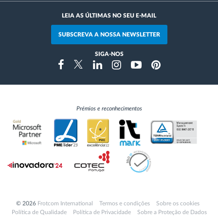
LEIA AS ÚLTIMAS NO SEU E-MAIL
SUBSCREVA A NOSSA NEWSLETTER
SIGA-NOS
Instragram
Facebook
Twitter
Linkedin
Youtube
Pinterest
Prémios e reconhecimentos
© 2026
Frotcom International
Termos e condições
Sobre os cookies
Política de Qualidade
Política de Privacidade
Sobre a Proteção de Dados