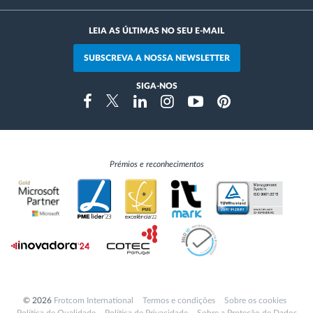
LEIA AS ÚLTIMAS NO SEU E-MAIL
SUBSCREVA A NOSSA NEWSLETTER
SIGA-NOS
Instragram
Facebook
Twitter
Linkedin
Youtube
Pinterest
Prémios e reconhecimentos
© 2026
Frotcom International
Termos e condições
Sobre os cookies