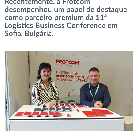
Recentemente, a Frotcom
Gestão de Combustível
desempenhou um papel de destaque
como parceiro premium da 11ª
Planeamento e monitorização de rotas
Logistics Business Conference em
Sofia, Bulgária.
Identificação automática de condutores
Ver todas as funcionalidades
Como resolvemos cada necessidade da
atividade da frota
Calculadora de Benefícios