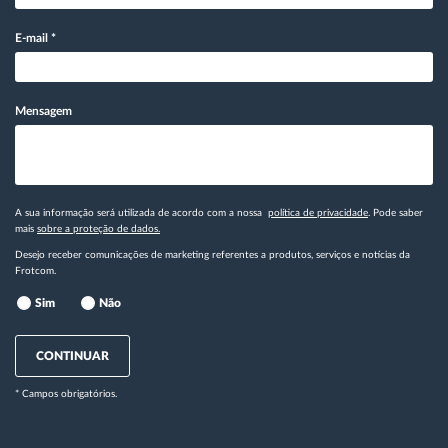
E-mail
*
Mensagem
A sua informação será utilizada de acordo com a nossa
política de privacidade
. Pode saber
mais
sobre a proteção de dados.
Desejo receber comunicações de marketing referentes a produtos, serviços e notícias da
Frotcom.
Sim
Não
CONTINUAR
* Campos obrigatórios.