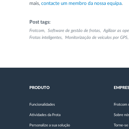
mais,
contacte um membro da nossa equipa
.
Post tags:
Frotcom
Software de gestão de frotas
Agilizar as op
Frotas inteligentes
Monitorização de veículos por GPS
PRODUTO
EMPRE
Funcionalidades
Frotcom 
Atividades da Frota
Sobre nó
Personalize a sua solução
Torne-se