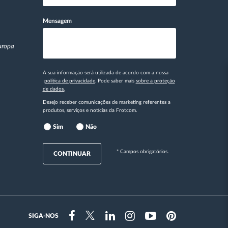
Mensagem
Europa
A sua informação será utilizada de acordo com a nossa
política de privacidade
. Pode saber mais
sobre a proteção
de dados.
Desejo receber comunicações de marketing referentes a
produtos, serviços e notícias da Frotcom.
Sim
Não
* Campos obrigatórios.
CONTINUAR
SIGA-NOS
Instragram
Facebook
Twitter
Linkedin
Youtube
Pinterest