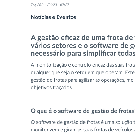
Ter, 28/11/2023 - 07:27
Controlo de acesso
Notícias e Eventos
Gestão de Combustível
A gestão eficaz de uma frota de 
Planeamento e monitorização de rotas
vários setores e o software de g
necessário para simplificar todas
Identificação automática de
A monitorização e controlo eficaz das suas frot
condutores
qualquer que seja o setor em que operam. Estes
gestão de frotas para agilizar as operações, m
Ver todas as funcionalidades
objetivos traçados.
O que é o software de gestão de frotas
O software de gestão de frotas é uma solução 
monitorizem e giram as suas frotas de veículos 