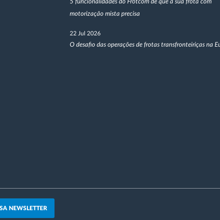
5 funcionalidades do Frotcom de que a sua frota com
motorização mista precisa
22 Jul 2026
O desafio das operações de frotas transfronteiriças na 
SA NEWSLETTER