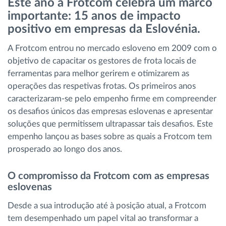
Este ano a Frotcom celebra um marco
Gestão de Combustível
importante: 15 anos de impacto
positivo em empresas da Eslovénia.
Planeamento e monitorização de rotas
A Frotcom entrou no mercado esloveno em 2009 com o
objetivo de capacitar os gestores de frota locais de
Identificação automática de condutores
ferramentas para melhor gerirem e otimizarem as
operações das respetivas frotas. Os primeiros anos
Ver todas as funcionalidades
caracterizaram-se pelo empenho firme em compreender
os desafios únicos das empresas eslovenas e apresentar
soluções que permitissem ultrapassar tais desafios. Este
empenho lançou as bases sobre as quais a Frotcom tem
Como resolvemos cada necessidade da
prosperado ao longo dos anos.
atividade da frota
O compromisso da Frotcom com as empresas
eslovenas
Calculadora de Benefícios
Desde a sua introdução até à posição atual, a Frotcom
tem desempenhado um papel vital ao transformar a