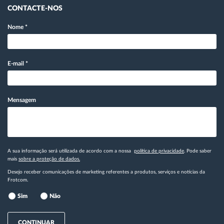
CONTACTE-NOS
Nome
*
E-mail
*
Mensagem
A sua informação será utilizada de acordo com a nossa
política de privacidade
. Pode saber
mais
sobre a proteção de dados.
Desejo receber comunicações de marketing referentes a produtos, serviços e notícias da
Frotcom.
Sim
Não
CONTINUAR