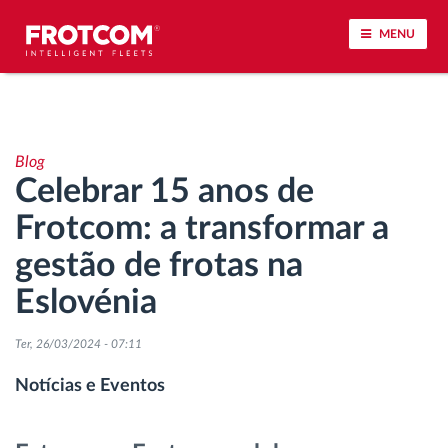
MENU
Localização de veículos e monitorização de
sensores
Blog
Celebrar 15 anos de
Análise do estilo de condução
Frotcom: a transformar a
Monitorização dos tempos de condução
gestão de frotas na
Eslovénia
Gestão de tarefas
Ter, 26/03/2024 - 07:11
Descarga remota de tacógrafo
Notícias e Eventos
Controlo de acesso