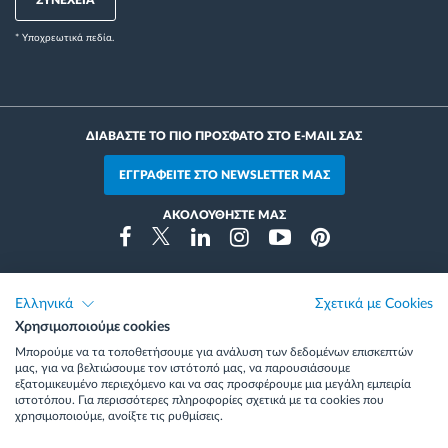
ΣΥΝΕΧΕΙΑ
* Yποχρεωτικά πεδία.
ΔΙΑΒΑΣΤΕ ΤΟ ΠΙΟ ΠΡΟΣΦΑΤΟ ΣΤΟ E-MAIL ΣΑΣ
ΕΓΓΡΑΦΕΙΤΕ ΣΤΟ NEWSLETTER ΜΑΣ
ΑΚΟΛΟΥΘΗΣΤΕ ΜΑΣ
Instragram
Facebook
Twitter
Linkedin
Youtube
Pinterest
Ελληνικά
Σχετικά με Cookies
Χρησιμοποιούμε cookies
Βραβεία και αναγνωρίσεις
Μπορούμε να τα τοποθετήσουμε για ανάλυση των δεδομένων επισκεπτών
μας, για να βελτιώσουμε τον ιστότοπό μας, να παρουσιάσουμε
εξατομικευμένο περιεχόμενο και να σας προσφέρουμε μια μεγάλη εμπειρία
ιστοτόπου. Για περισσότερες πληροφορίες σχετικά με τα cookies που
χρησιμοποιούμε, ανοίξτε τις ρυθμίσεις.