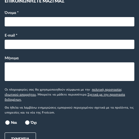
ΕΠΙΚΟΙΝΩΝΗΣΤΕ ΜΑΖΙ ΜΑΣ
Όνομα
*
E-mail
*
Μήνυμα
Οι πληροφορίες σας θα χρησιμοποιηθούν σύμφωνα με την
πολιτική προστασίας
ιδιωτικού απορρήτου
. Μπορείτε να μάθετε περισσότερα
Σχετικά με την προστασία
δεδομένων.
Θα ήθελα να λαμβάνω ενημερώσεις εμπορικού περιεχομένου σχετικά με τα προϊόντα, τις
υπηρεσίες και τα νέα της Frotcom.
Ναι
Όχι