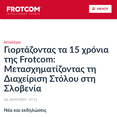
ΜΕΝΟΥ
Εντοπισμός οχημάτων και παρακολούθηση
αισθητήρων
Ιστολόγιο
Γιορτάζοντας τα 15 χρόνια
Ανάλυση οδηγικής συμπεριφοράς
της Frotcom:
Παρακολούθηση του χρόνου οδήγησης
Μετασχηματίζοντας τη
Διαχείριση Στόλου στη
Διαχείριση εργατικού δυναμικού
Σλοβενία
Λήψη ταχογράφου από απόσταση
Τρί, 26/03/2024 - 07:11
Έλεγχος πρόσβασης
Νέα και εκδηλώσεις