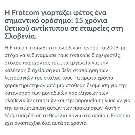
Διαχείριση καυσίμου
Η Frotcom γιορτάζει φέτος ένα
σημαντικό ορόσημο: 15 χρόνια
Σχεδιασμός και παρακολούθηση διαδρομής
θετικού αντίκτυπου σε εταιρείες στη
Σλοβενία.
Αυτόματη αναγνώριση οδηγού
Η Frotcom εισήλθε στη σλοβενική αγορά το 2009, με
στόχο να ενδυναμώσει τους τοπικούς διαχειριστές
Ανακαλύψτε όλα τα χαρακτηριστικά
στόλου παρέχοντάς τους τα εργαλεία για την
καλύτερη διαχείριση και βελτιστοποίηση των
λειτουργιών του στόλου τους. Τα πρώτα χρόνια
χαρακτηρίστηκαν από μια σταθερή δέσμευση για την
Πώς να λύσουμε τις ανάγκες των
κατανόηση των μοναδικών προκλήσεων των
δραστηριοτήτων του στόλου
σλοβενικών εταιρειών και την παρουσίαση λύσεων για
την αντιμετώπιση αυτών των προκλήσεων. Αυτή η
Υπολογιστής εξοικονόμησης
δέσμευση έθεσε τα θεμέλια πάνω στα οποία η Frotcom
έχει αναπτυχθεί όλα αυτά τα χρόνια.