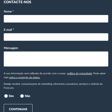
CONTACTE-NOS
Nome
*
E-mail
*
Mensagem
A sua informação será utilizada de acordo com a nossa
política de privacidade
. Pode saber
mais
sobre a proteção de dados.
Desejo receber comunicações de marketing referentes a produtos, serviços e notícias da
Frotcom.
Sim
Não
CONTINUAR