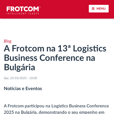
MENU
Localização de veículos e monitorização de
sensores
Blog
A Frotcom na 13ª Logistics
Análise do estilo de condução
Business Conference na
Monitorização dos tempos de condução
Bulgária
Gestão de tarefas
Qui, 23/10/2025 - 10:00
Notícias e Eventos
Descarga remota de tacógrafo
Controlo de acesso
A Frotcom participou na Logistics Business Conference
2025 na Bulgária, demonstrando o seu empenho em