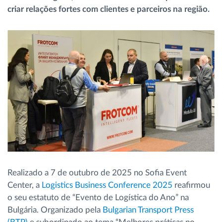
criar relações fortes com clientes e parceiros na região.
Gestão de Combustível
Planeamento e monitorização de rotas
Identificação automática de condutores
Ver todas as funcionalidades
Como resolvemos cada necessidade da
atividade da frota
Realizado a 7 de outubro de 2025 no Sofia Event
Calculadora de Benefícios
Center, a
Logistics Business Conference 2025
reafirmou
o seu estatuto de “Evento de Logística do Ano” na
Bulgária.
Organizado pela
Bulgarian Transport Press