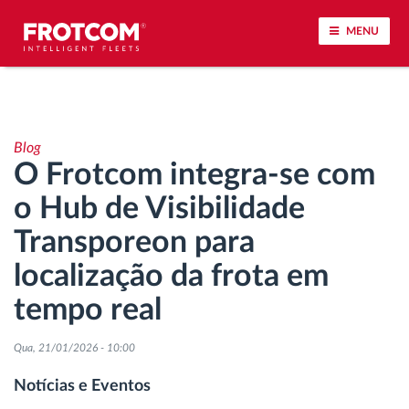
MENU
Localização de veículos e monitorização de
sensores
Blog
O Frotcom integra-se com
Análise do estilo de condução
o Hub de Visibilidade
Monitorização dos tempos de condução
Transporeon para
localização da frota em
Gestão de tarefas
tempo real
Descarga remota de tacógrafo
Qua, 21/01/2026 - 10:00
Controlo de acesso
Notícias e Eventos