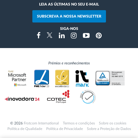
LEIA AS ÚLTIMAS NO SEU E-MAIL
SUBSCREVA A NOSSA NEWSLETTER
SIGA-NOS
Instragram
Facebook
Twitter
Linkedin
Youtube
Pinterest
Prémios e reconhecimentos
© 2026
Frotcom International
Termos e condições
Sobre os cookies
Política de Qualidade
Política de Privacidade
Sobre a Proteção de Dados