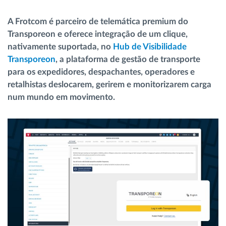
Gestão de Combustível
A Frotcom é parceiro de telemática premium do
Transporeon e oferece integração de um clique,
Planeamento e monitorização de rotas
nativamente suportada, no
Hub de Visibilidade
Transporeon
, a plataforma de gestão de transporte
Identificação automática de condutores
para os expedidores, despachantes, operadores e
retalhistas deslocarem, gerirem e monitorizarem carga
Ver todas as funcionalidades
num mundo em movimento.
Como resolvemos cada necessidade da
atividade da frota
Calculadora de Benefícios