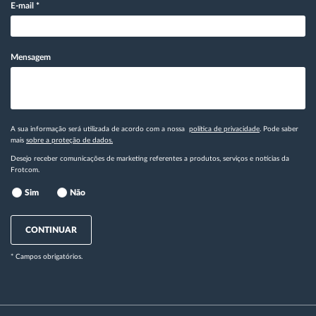
E-mail
*
Mensagem
A sua informação será utilizada de acordo com a nossa
política de privacidade
. Pode saber
mais
sobre a proteção de dados.
Desejo receber comunicações de marketing referentes a produtos, serviços e notícias da
Frotcom.
Sim
Não
CONTINUAR
* Campos obrigatórios.