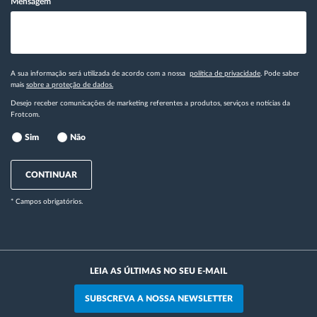
Mensagem
A sua informação será utilizada de acordo com a nossa
política de privacidade
. Pode saber
mais
sobre a proteção de dados.
Desejo receber comunicações de marketing referentes a produtos, serviços e notícias da
Frotcom.
Sim
Não
CONTINUAR
* Campos obrigatórios.
LEIA AS ÚLTIMAS NO SEU E-MAIL
SUBSCREVA A NOSSA NEWSLETTER