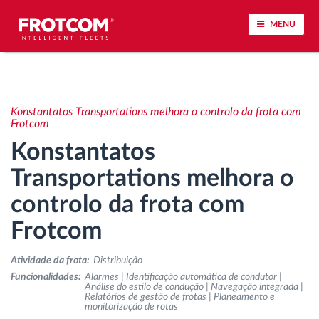
MENU
Localização de veículos e monitorização de
sensores
Konstantatos Transportations melhora o controlo da frota com
Frotcom
Análise do estilo de condução
Konstantatos
Transportations melhora o
Monitorização dos tempos de condução
controlo da frota com
Gestão de tarefas
Frotcom
Descarga remota de tacógrafo
Atividade da frota:
Distribuição
Funcionalidades:
Alarmes | Identificação automática de condutor |
Análise do estilo de condução | Navegação integrada |
Controlo de acesso
Relatórios de gestão de frotas | Planeamento e
monitorização de rotas