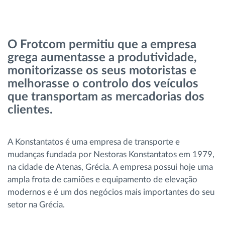
Gestão de Combustível
Planeamento e monitorização de rotas
O Frotcom permitiu que a empresa
grega aumentasse a produtividade,
Identificação automática de condutores
monitorizasse os seus motoristas e
melhorasse o controlo dos veículos
Ver todas as funcionalidades
que transportam as mercadorias dos
clientes.
A Konstantatos é uma empresa de transporte e
Como resolvemos cada necessidade da
mudanças fundada por Nestoras Konstantatos em 1979,
atividade da frota
na cidade de Atenas, Grécia. A empresa possui hoje uma
ampla frota de camiões e equipamento de elevação
Calculadora de Benefícios
modernos e é um dos negócios mais importantes do seu
setor na Grécia.