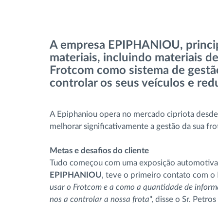
Controlo de acesso
Gestão de Combustível
A empresa EPIPHANIOU, princip
materiais, incluindo materiais 
Planeamento e monitorização de rotas
Frotcom como sistema de gestão 
controlar os seus veículos e re
Identificação automática de
condutores
A Epiphaniou opera no mercado cipriota desde 
melhorar significativamente a gestão da sua fro
Ver todas as funcionalidades
Metas e desafios do cliente
Tudo começou com uma exposição automotiva
EPIPHANIOU
, teve o primeiro contato com o 
usar o Frotcom e a como a quantidade de inform
nos a controlar a nossa frota
", disse o Sr. Petro