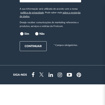
A sua informação será utilizada de acordo com a nossa
política de privacidade
. Pode saber mais
sobre a proteção
de dados.
Desejo receber comunicações de marketing referentes a
produtos, serviços e notícias da Frotcom.
Sim
Não
* Campos obrigatórios.
CONTINUAR
SIGA-NOS
Instragram
Facebook
Twitter
Linkedin
Youtube
Pinterest