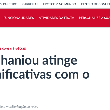
M PARCEIRO
CARREIRAS
FROTCOM NO MUNDO
CENTRO DE CONHE
FUNCIONALIDADES
ATIVIDADES DA FROTA
PERSONALIZE A SU
Como resolvemos cada necessidade da
atividade da frota
as com o Frotcom
Calculadora de Benefícios
haniou atinge
ificativas com o
to e monitorização de rotas