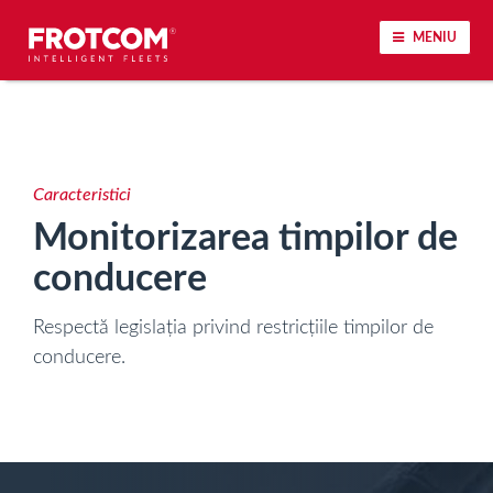
MENIU
Urmărirea vehiculului și monitorizarea senzorilor
Analiza stilului de condus
Caracteristici
Monitorizarea timpilor de
Monitorizarea timpilor de conducere
conducere
Workforce management
Respectă legislația privind restricțiile timpilor de
conducere.
Descărcare tahograf remote
Controlul accesului
Managementul combustibilului