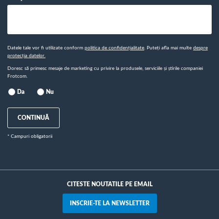
Datele tale vor fi utilizate conform
politica de confidențialitate
. Puteți afla mai multe
despre
protecția datelor.
Doresc să primesc mesaje de marketing cu privire la produsele, serviciile și știrile companiei
Frotcom.
Da
Nu
CONTINUĂ
* Campuri obligatorii
CITESTE NOUTATILE PE EMAIL
INSCRIE-TE LA NEWSLETTER