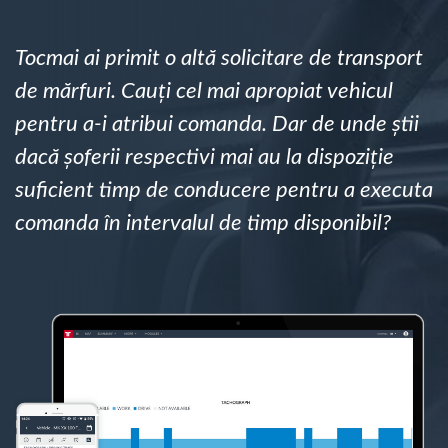
Planificarea și monitorizarea rutei
Tocmai ai primit o altă solicitare de transport
de mărfuri. Cauți cel mai apropiat vehicul
Identificarea automată a șoferului
pentru a-i atribui comanda. Dar de unde știi
dacă șoferii respectivi mai au la dispoziție
Descopera toate facilitatile
suficient timp de conducere pentru a executa
comanda în intervalul de timp disponibil?
Cum satisfacem fiecare necesitate a flotei
Calculator de economii